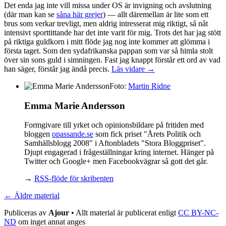
Det enda jag inte vill missa under OS är invigning och avslutning
(där man kan se
såna här grejer
) — allt däremellan är lite som ett
brus som verkar trevligt, men aldrig intresserat mig riktigt, så nåt
intensivt sporttittande har det inte varit för mig. Trots det har jag stött
på riktiga guldkorn i mitt flöde jag nog inte kommer att glömma i
första taget. Som den sydafrikanska pappan som var så himla stolt
över sin sons guld i simningen. Fast jag knappt förstår ett ord av vad
han säger, förstår jag ändå precis.
Läs vidare →
Foto:
Martin Ridne
Emma Marie Andersson
Formgivare till yrket och opinionsbildare på fritiden med
bloggen
opassande.se
som fick priset "Årets Politik och
Samhällsblogg 2008" i Aftonbladets "Stora Bloggpriset".
Djupt engagerad i frågeställningar kring internet. Hänger på
Twitter och Google+ men Facebookvägrar så gott det går.
→
RSS-flöde för skribenten
← Äldre material
Publiceras av
Ajour
• Allt material är publicerat enligt
CC BY-NC-
ND
om inget annat anges