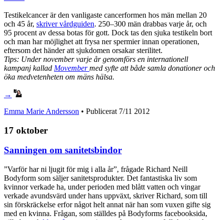
Testikelcancer är den vanligaste cancerformen hos män mellan 20
och 45 år,
skriver vårdguiden
. 250–300 män drabbas varje år, och
95 procent av dessa botas för gott. Dock tas den sjuka testikeln bort
och man har möjlighet att frysa ner spermier innan operationen,
eftersom det händer att sjukdomen orsakar sterilitet.
Tips: Under november varje år genomförs en internationell
kampanj kallad
Movember
med syfte att både samla donationer och
öka medvetenheten om mäns hälsa.
→
Emma Marie Andersson
• Publicerat
7/11 2012
17 oktober
Sanningen om sanitetsbindor
”Varför har ni ljugit för mig i alla år”, frågade Richard Neill
Bodyform som säljer sanitetsprodukter. Det fantastiska liv som
kvinnor verkade ha, under perioden med blått vatten och vingar
verkade avundsvärd under hans uppväxt, skriver Richard, som till
sin förskräckelse erfor något helt annat när han som vuxen gifte sig
med en kvinna. Frågan, som ställdes på Bodyforms facebooksida,