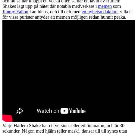
och nu så här knappt en vecka efter, så har en lavin av Harlem
Shakes lagt upp på nätet där notabla medverkare i
memen
som
Jimmy Fallon
kan hittas, och till och med
en nyhetsredaktion
, vilket
för vissa purister antyder att memen möjligen redan hunnit peaka.
Varje Harlem Shake har ett version- eller editionnamn, och är 30
sekunder. Någon med hjälm (eller mask), dansar till till synes utan