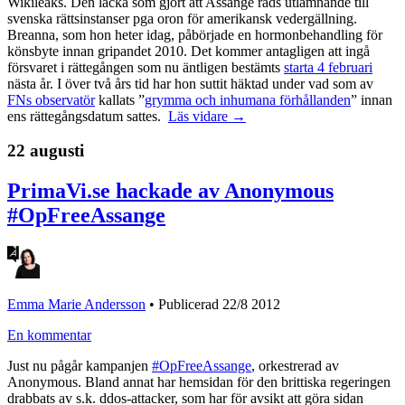
Wikileaks. Den läcka som gjort att Assange räds utlämnande till
svenska rättsinstanser pga oron för amerikansk vedergällning.
Breanna, som hon heter idag, påbörjade en hormonbehandling för
könsbyte innan gripandet 2010. Det kommer antagligen att ingå
försvaret i rättegången som nu äntligen bestämts
starta 4 februari
nästa år. I över två års tid har hon suttit häktad under vad som av
FNs observatör
kallats ”
grymma och inhumana förhållanden
” innan
ens rättegångsdatum sattes.
Läs vidare →
22 augusti
PrimaVi.se hackade av Anonymous
#OpFreeAssange
Emma Marie Andersson
•
Publicerad 22/8 2012
En kommentar
Just nu pågår kampanjen
#OpFreeAssange
, orkestrerad av
Anonymous. Bland annat har hemsidan för den brittiska regeringen
drabbats av s.k. ddos-attacker, som har för avsikt att göra sidan