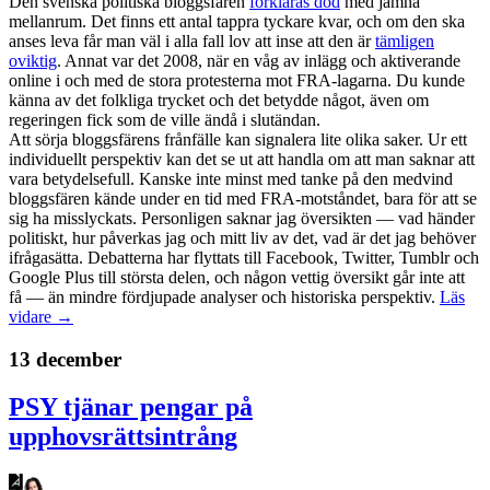
Den svenska politiska bloggsfären
förklaras död
med jämna
mellanrum. Det finns ett antal tappra tyckare kvar, och om den ska
anses leva får man väl i alla fall lov att inse att den är
tämligen
oviktig
. Annat var det 2008, när en våg av inlägg och aktiverande
online i och med de stora protesterna mot FRA-lagarna. Du kunde
känna av det folkliga trycket och det betydde något, även om
regeringen fick som de ville ändå i slutändan.
Att sörja bloggsfärens frånfälle kan signalera lite olika saker. Ur ett
individuellt perspektiv kan det se ut att handla om att man saknar att
vara betydelsefull. Kanske inte minst med tanke på den medvind
bloggsfären kände under en tid med FRA-motståndet, bara för att se
sig ha misslyckats. Personligen saknar jag översikten — vad händer
politiskt, hur påverkas jag och mitt liv av det, vad är det jag behöver
ifrågasätta. Debatterna har flyttats till Facebook, Twitter, Tumblr och
Google Plus till största delen, och någon vettig översikt går inte att
få — än mindre fördjupade analyser och historiska perspektiv.
Läs
vidare →
13 december
PSY tjänar pengar på
upphovsrättsintrång