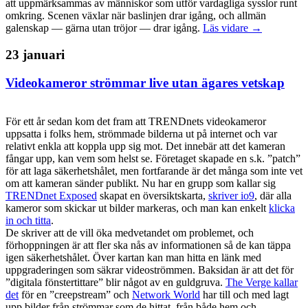
att uppmärksammas av människor som utför vardagliga sysslor runt
omkring. Scenen växlar när baslinjen drar igång, och allmän
galenskap — gärna utan tröjor — drar igång.
Läs vidare →
23 januari
Videokameror strömmar live utan ägares vetskap
För ett år sedan kom det fram att TRENDnets videokameror
uppsatta i folks hem, strömmade bilderna ut på internet och var
relativt enkla att koppla upp sig mot. Det innebär att det kameran
fångar upp, kan vem som helst se. Företaget skapade en s.k. ”patch”
för att laga säkerhetshålet, men fortfarande är det många som inte vet
om att kameran sänder publikt. Nu har en grupp som kallar sig
TRENDnet Exposed
skapat en översiktskarta,
skriver io9
, där alla
kameror som skickar ut bilder markeras, och man kan enkelt
klicka
in och titta
.
De skriver att de vill öka medvetandet om problemet, och
förhoppningen är att fler ska nås av informationen så de kan täppa
igen säkerhetshålet. Över kartan kan man hitta en länk med
uppgraderingen som säkrar videoströmmen. Baksidan är att det för
”digitala fönstertittare” blir något av en guldgruva.
The Verge kallar
det
för en ”creepstream” och
Network World
har till och med lagt
upp bilder från strömmar som de hittat, från både hem och