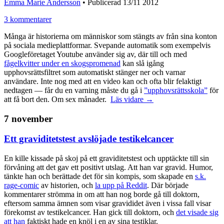
Emma Marie Andersson
•
Publicerad 13/11 2012
3 kommentarer
Många är historierna om människor som stängts av från sina konton
på sociala medieplattformar. Svepande automatik som exempelvis
Googleföretaget Youtube använder sig av, där till och med
fågelkvitter under en skogspromenad
kan slå igång
upphovsrättsfiltret som automatiskt stänger ner och varnar
användare. Inte nog med att en video kan och ofta blir felaktigt
nedtagen — får du en varning måste du gå i
”upphovsrättsskola”
för
att få bort den. Om sex månader.
Läs vidare →
7 november
Ett graviditetstest avslöjade testikelcancer
En kille kissade på skoj på ett graviditetstest och upptäckte till sin
förvåning att det gav ett positivt utslag. Att han var gravid. Humor,
tänkte han och berättade det för sin kompis, som skapade en
s.k.
rage-comic
av historien, och
la upp på Reddit
. Där började
kommentarer strömma in om att han nog borde gå till doktorn,
eftersom samma ämnen som visar gravididet även i vissa fall visar
förekomst av testikelcancer. Han gick till doktorn, och
det visade sig
att han
faktiskt hade en knöl i en av sina testiklar.