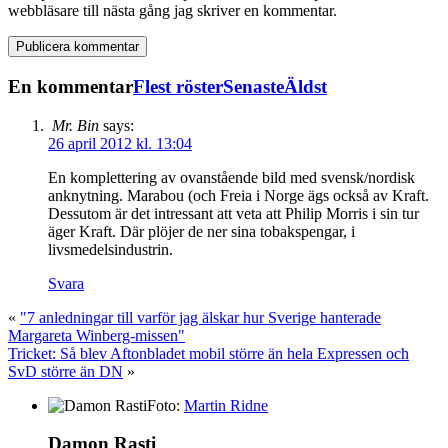
webbläsare till nästa gång jag skriver en kommentar.
En kommentar
Flest röster
Senaste
Äldst
Mr. Bin
says:
26 april 2012 kl. 13:04
En komplettering av ovanstående bild med svensk/nordisk
anknytning. Marabou (och Freia i Norge ägs också av Kraft.
Dessutom är det intressant att veta att Philip Morris i sin tur
äger Kraft. Där plöjer de ner sina tobakspengar, i
livsmedelsindustrin.
Svara
«
"7 anledningar till varför jag älskar hur Sverige hanterade
Margareta Winberg-missen"
Tricket: Så blev Aftonbladet mobil större än hela Expressen och
SvD större än DN
»
Foto:
Martin Ridne
Damon Rasti