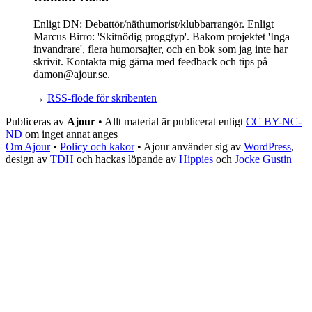
Enligt DN: Debattör/näthumorist/klubbarrangör. Enligt
Marcus Birro: 'Skitnödig proggtyp'. Bakom projektet 'Inga
invandrare', flera humorsajter, och en bok som jag inte har
skrivit. Kontakta mig gärna med feedback och tips på
damon@ajour.se.
→
RSS-flöde för skribenten
Publiceras av
Ajour
• Allt material är publicerat enligt
CC BY-NC-
ND
om inget annat anges
Om Ajour
•
Policy och kakor
•
Ajour använder sig av
WordPress
,
design av
TDH
och hackas löpande av
Hippies
och
Jocke Gustin