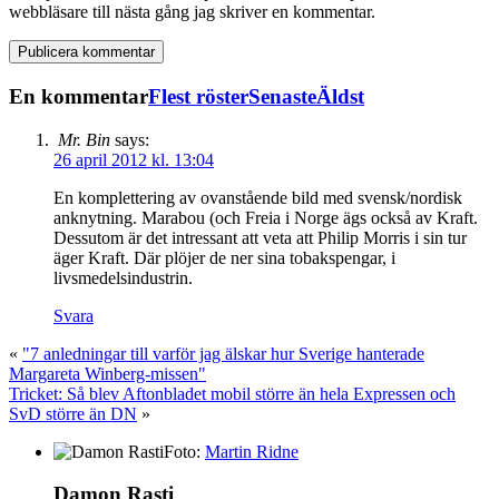
webbläsare till nästa gång jag skriver en kommentar.
En kommentar
Flest röster
Senaste
Äldst
Mr. Bin
says:
26 april 2012 kl. 13:04
En komplettering av ovanstående bild med svensk/nordisk
anknytning. Marabou (och Freia i Norge ägs också av Kraft.
Dessutom är det intressant att veta att Philip Morris i sin tur
äger Kraft. Där plöjer de ner sina tobakspengar, i
livsmedelsindustrin.
Svara
«
"7 anledningar till varför jag älskar hur Sverige hanterade
Margareta Winberg-missen"
Tricket: Så blev Aftonbladet mobil större än hela Expressen och
SvD större än DN
»
Foto:
Martin Ridne
Damon Rasti