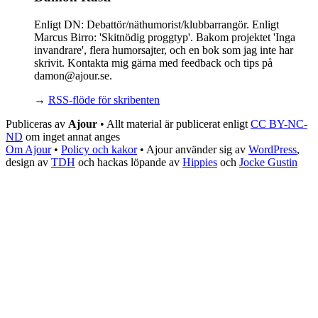
Enligt DN: Debattör/näthumorist/klubbarrangör. Enligt
Marcus Birro: 'Skitnödig proggtyp'. Bakom projektet 'Inga
invandrare', flera humorsajter, och en bok som jag inte har
skrivit. Kontakta mig gärna med feedback och tips på
damon@ajour.se.
→
RSS-flöde för skribenten
Publiceras av
Ajour
• Allt material är publicerat enligt
CC BY-NC-
ND
om inget annat anges
Om Ajour
•
Policy och kakor
•
Ajour använder sig av
WordPress
,
design av
TDH
och hackas löpande av
Hippies
och
Jocke Gustin