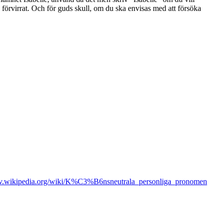
 förvirrat. Och för guds skull, om du ska envisas med att försöka
/sv.wikipedia.org/wiki/K%C3%B6nsneutrala_personliga_pronomen