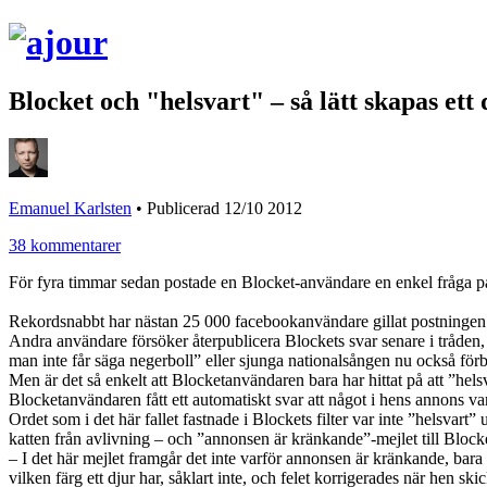
Blocket och "helsvart" – så lätt skapas ett
Emanuel Karlsten
•
Publicerad 12/10 2012
38 kommentarer
För fyra timmar sedan postade en Blocket-användare en enkel fråga på
Rekordsnabbt har nästan 25 000 facebookanvändare gillat postningen. M
Andra användare försöker återpublicera Blockets svar senare i tråden, m
man inte får säga negerboll” eller sjunga nationalsången nu också förb
Men är det så enkelt att Blocketanvändaren bara har hittat på att ”hels
Blocketanvändaren fått ett automatiskt svar att något i hens annons v
Ordet som i det här fallet fastnade i Blockets filter var inte ”helsvart
katten från avlivning – och ”annonsen är kränkande”-mejlet till Block
– I det här mejlet framgår det inte varför annonsen är kränkande, bara 
vilken färg ett djur har, såklart inte, och felet korrigerades när hen 