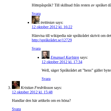
Hittepåspråk? Till skillnad från resten av språket 
Svara
trettinian
says:
12 oktober 2012 kl. 16:22
Hänvisa till wikipedia när språkrådet skrivit om d
http://språkrådet.se/12729
Svara
Emanuel Karlsten
says:
12 oktober 2012 kl. 17:34
Well, säger Språkrådet att ”hens” gäller byte
Svara
Kristian Fredriksson
says:
12 oktober 2012 kl. 15:48
Handlar den här artikeln om en höna?
Svara