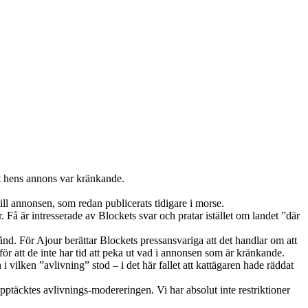
tt hens annons var kränkande.
ll annonsen, som redan publicerats tidigare i morse.
 Få är intresserade av Blockets svar och pratar istället om landet ”där
tånd. För Ajour berättar Blockets pressansvariga att det handlar om att
r att de inte har tid att peka ut vad i annonsen som är kränkande.
i vilken ”avlivning” stod – i det här fallet att kattägaren hade räddat
upptäcktes avlivnings-modereringen. Vi har absolut inte restriktioner