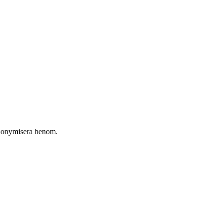
t anonymisera henom.