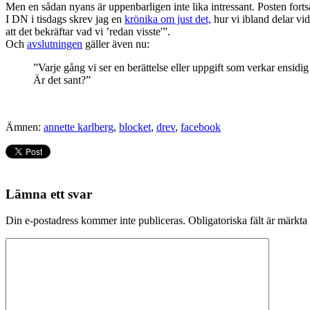
Men en sådan nyans är uppenbarligen inte lika intressant. Posten fort
I DN i tisdags skrev jag en
krönika om just det,
hur vi ibland delar vid
att det bekräftar vad vi ’redan visste'”.
Och
avslutningen
gäller även nu:
”Varje gång vi ser en berättelse eller uppgift som verkar ensid
Är det sant?”
Ämnen:
annette karlberg
,
blocket
,
drev
,
facebook
Lämna ett svar
Din e-postadress kommer inte publiceras.
Obligatoriska fält är märkta