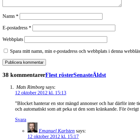
Namn
*
E-postadress
*
Webbplats
Spara mitt namn, min e-postadress och webbplats i denna webbläsa
38 kommentarer
Flest röster
Senaste
Äldst
Mats Rimborg
says:
12 oktober 2012 kl. 15:13
”Blocket hanterar en stor mängd annonser och har därför inte tid
och automatiskt som att peka ut den som kränkande. För övrigt t
Svara
Emanuel Karlsten
says:
12 oktober 2012 kl. 15:17