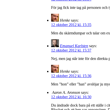
För jag fick inte tag på personen och t
Henke
says:
12 oktober 2012 kl. 15:35
Men du skärmdumpar och talar om exak
Emanuel Karlsten
says:
12 oktober 2012 kl. 15:37
Nej, men jag står inte för den direkta
Henke
says:
12 oktober 2012 kl. 15:36
Men ”hon” eller ”han” avslöjar ju myc
Aaron A. Aronson
says:
12 oktober 2012 kl. 16:30
Du ändrade dock bara på ett ställe i c
Blocket och att hen var annonsören. D