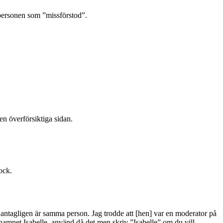
a personen som ”missförstod”.
en överförsiktiga sidan.
ock.
n antagligen är samma person. Jag trodde att [hen] var en moderator på
namnet Isabelle, använd då det men skriv ”Isabelle” om du vill