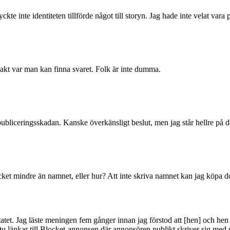
yckte inte identiteten tillförde något till storyn. Jag hade inte velat var
t var man kan finna svaret. Folk är inte dumma.
 publiceringsskadan. Kanske överkänsligt beslut, men jag står hellre på d
ket mindre än namnet, eller hur? Att inte skriva namnet kan jag köpa d
itatet. Jag läste meningen fem gånger innan jag förstod att [hen] och he
u länkar till Blocket-annonsen där annonsören publikt skriver sig med 