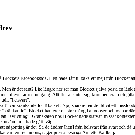
 drev
 Blockets Facebooksida. Hen hade fått tillbaka ett mejl från Blocket a
en är det sant? Lite längre ner ser man Blocket själva posta en länk ti
en drevet är redan igång. Allt fler ansluter sig, kommenterar och gillar.
judit ”helsvart”.
vart” var kränkande för Blocket? Nja, snarare har det blivit ett missförs
ar ”kränkande”. Blocket hanterar en stor mängd annonser och menar därfö
” utan ”avlivning”. Granskaren hos Blocket hade slarvat, missat kontexten 
etanvändaren hade gått iväg.
att någonting är det. Så då ändrar [hen] från helsvart från svart och då 
skickade in en ny annons, säger pressansvariga Annette Karlberg.