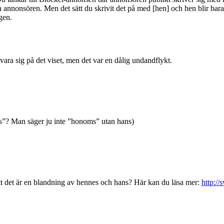
 annonsören. Men det sätt du skrivit det på med [hen] och hen blir bara
gen.
svara sig på det viset, men det var en dålig undandflykt.
ms”? Man säger ju inte ”honoms” utan hans)
tt det är en blandning av hennes och hans? Här kan du läsa mer:
http:/