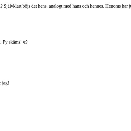
då? Självklart böjs det hens, analogt med hans och hennes. Henoms har j
et. Fy skäms! 😉
r jag!