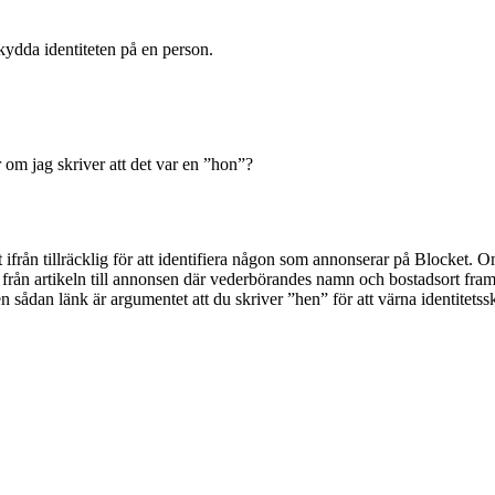
skydda identiteten på en person.
m jag skriver att det var en ”hon”?
t ifrån tillräcklig för att identifiera någon som annonserar på Blocket. 
nk från artikeln till annonsen där vederbörandes namn och bostadsort fra
en sådan länk är argumentet att du skriver ”hen” för att värna identitetss