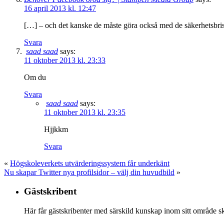
16 april 2013 kl. 12:47
[…] – och det kanske de måste göra också med de säkerhetsbrist
Svara
saad saad
says:
11 oktober 2013 kl. 23:33
Om du
Svara
saad saad
says:
11 oktober 2013 kl. 23:35
Hjjkkm
Svara
«
Högskoleverkets utvärderingssystem får underkänt
Nu skapar Twitter nya profilsidor – välj din huvudbild
»
Gästskribent
Här får gästskribenter med särskild kunskap inom sitt område skr