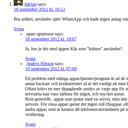
Adrian
says:
18 september 2012 kl. 16:12
Bra artikel, använder själv WhatsApp och hade ingen aning om sä
Svara
apan apansson
says:
18 september 2012 kl. 19:07
Ja, hur är det med appen Kik som ”kidsen” använder?
Svara
Anders Nilsson
says:
19 september 2012 kl. 07:09
Ett problem med många appar/tjänster/program är att de i
annat hackare och konkurrenter så är det vanligt att man 
Oftast krävs en mer djupgående analys av varje app för at
servrarna kan vara sårbara för något, och mycket annat.
Rent generellt.. appar som pratar med en server, men inte 
servern. För vissa appar spelar det ingen roll (fisappar, e
andra appar, som är knutna till telefonen/användaren på nå
verifiering.
Svara