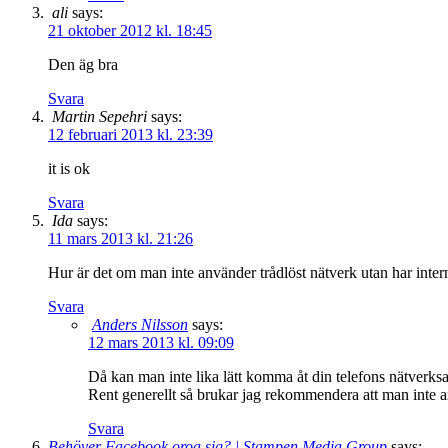
ali
says:
21 oktober 2012 kl. 18:45
Den äg bra
Svara
Martin Sepehri
says:
12 februari 2013 kl. 23:39
it is ok
Svara
Ida
says:
11 mars 2013 kl. 21:26
Hur är det om man inte använder trådlöst nätverk utan har intern
Svara
Anders Nilsson
says:
12 mars 2013 kl. 09:09
Då kan man inte lika lätt komma åt din telefons nätverksa
Rent generellt så brukar jag rekommendera att man inte a
Svara
Behöver Facebook oroa sig? | Stampen Media Group
says: