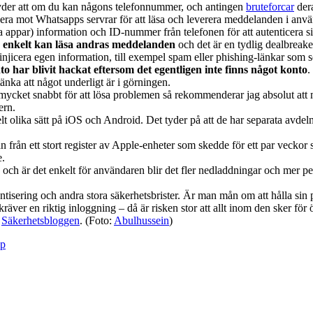
der att om du kan någons telefonnummer, och antingen
bruteforcar
dera
ra mot Whatsapps servrar för att läsa och leverera meddelanden i använ
 appar) information och ID-nummer från telefonen för att autenticera si
a enkelt kan läsa andras meddelanden
och det är en tydlig dealbreake
att injicera egen information, till exempel spam eller phishing-länkar so
o har blivit hackat eftersom det egentligen inte finns något konto
.
änka att något underligt är i görningen.
mycket snabbt för att lösa problemen så rekommenderar jag absolut att
ern.
 olika sätt på iOS och Android. Det tyder på att de har separata avdeln
an från ett stort register av Apple-enheter som skedde för ett par veck
e.
, och är det enkelt för användaren blir det fler nedladdningar och mer pen
tentisering och andra stora säkerhetsbrister. Är man mån om att hålla s
äver en riktig inloggning – då är risken stor att allt inom den sker för 
å
Säkerhetsbloggen
. (Foto:
Abulhussein
)
pp