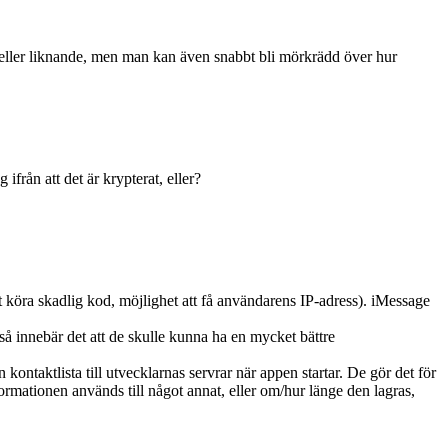
 eller liknande, men man kan även snabbt bli mörkrädd över hur
rån att det är krypterat, eller?
tt köra skadlig kod, möjlighet att få användarens IP-adress). iMessage
t så innebär det att de skulle kunna ha en mycket bättre
ontaktlista till utvecklarnas servrar när appen startar. De gör det för
ormationen används till något annat, eller om/hur länge den lagras,