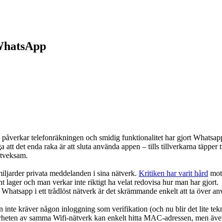
 WhatsApp
åverkar telefonräkningen och smidig funktionalitet har gjort Whatsapp
a att det enda raka är att sluta använda appen – tills tillverkarna täpper t
 tveksam.
ljarder privata meddelanden i sina nätverk.
Kritiken har varit hård
mot 
unt lager och man verkar inte riktigt ha velat redovisa hur man har gjort.
atsapp i ett trådlöst nätverk är det skrämmande enkelt att ta över 
den inte kräver någon inloggning som verifikation (och nu blir det lite 
närheten av samma Wifi-nätverk kan enkelt hitta MAC-adressen, men äv