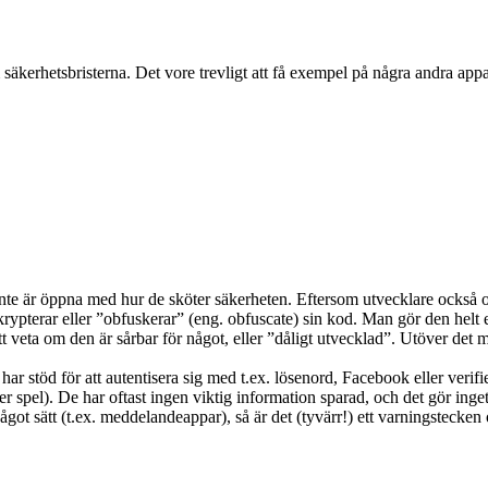
kerhetsbristerna. Det vore trevligt att få exempel på några andra appa
nte är öppna med hur de sköter säkerheten. Eftersom utvecklare också o
krypterar eller ”obfuskerar” (eng. obfuscate) sin kod. Man gör den helt
t veta om den är sårbar för något, eller ”dåligt utvecklad”. Utöver det 
har stöd för att autentisera sig med t.ex. lösenord, Facebook eller verifi
ller spel). De har oftast ingen viktig information sparad, och det gör ing
got sätt (t.ex. meddelandeappar), så är det (tyvärr!) ett varningstecken 