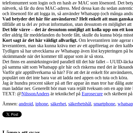
telefonnumret som login och en hash av MAC som lösenord. Det bety
nätverk, så får du dess MAC-adress. Med dessa kan du sedan autentice
och lösenord för att logga in, så använder Whatsapp (och många andra
Vad betyder det här för användaren?
Helt enkelt att man gansk
tillfälle att ta del av privat information, utan dessutom en möjlighet 
Det blir värre
–
det är dessutom omöjligt att kolla upp om ett kont
eller aldrig får meddelanden du borde fått, skulle du kunna börja misst
Kort sagt är det här väldigt allvarligt.
Om leverantören inte agerar 
leverantören, man ska kunna kräva mer av ett appföretag av den kalib
Tydligen så har utvecklarna av Whatsapp även löst krypteringen på helt
skrämmande när det kommer till appar som är så stora.
Det finns en anmärkningsvärd parallell till det här fallet – UUID-läck
på samma sätt som Whatsapp gör här och riskerna med det är liknand
Varför gör apptillverkarna så här? För att det är enkelt för användaren
populärt om det inte bara var att ladda ned appen och tuta och köra.
Jag är hundra procent säker på att fler appar än man tror har dålig au
man laddar ner. Generellt bör man vara rejält tveksam om en app inte kr
TEXT: @
NilssonAnders
är teknikchef på
Eurosecure
och skribent p
Ämnen:
android
,
iphone
,
säkerhet
,
säkerhetshål
,
smartphone
,
whatsa
Lämna ett svar