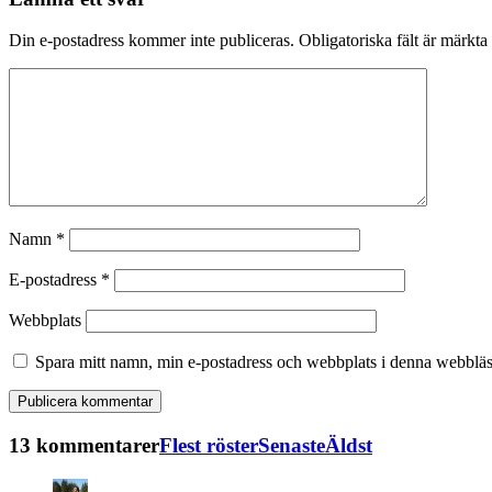
Din e-postadress kommer inte publiceras.
Obligatoriska fält är märkta
Namn
*
E-postadress
*
Webbplats
Spara mitt namn, min e-postadress och webbplats i denna webbläsa
13 kommentarer
Flest röster
Senaste
Äldst