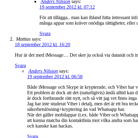
Anders Nilsson
says:
19 september 2012 kl. 07:12
För att tillägga.. man kan ibland hitta intressan
många appar som kräver onödiga rättigheter, eller 
Svara
Mattias
says:
18 september 2012 kl. 16:20
Hur är det med iMessage… Det sker ju också via datanät och inte
Svara
Anders Nilsson
says:
19 september 2012 kl. 06:58
Både iMessage och Skype är krypterade, och Viber har var
Ett problem är dock att det (naturligtvis) ändå alltid ka
är dock fortfarande rätt nytt, och så vitt jag vet finns ing
Jag har inte studerat Viber i detalj, men det är ett bra te
säkerhetslösning+kryptering än vad Whatsapp har.
När det gäller mobilappar (t.ex. både Viber och Whatsapp) 
att kunna matcha din kontaktlista mot vilka andra som har
och kanske kan hackas.
Svara