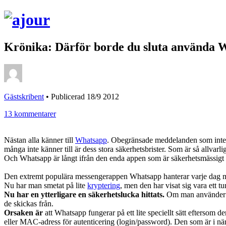
Krönika: Därför borde du sluta använda
Gästskribent
•
Publicerad 18/9 2012
13 kommentarer
Nästan alla känner till
Whatsapp
. Obegränsade meddelanden som inte p
många inte känner till är dess stora säkerhetsbrister. Som är så allvarlig
Och Whatsapp är långt ifrån den enda appen som är säkerhetsmässigt
Den extremt populära messengerappen Whatsapp hanterar varje dag mi
Nu har man smetat på lite
kryptering
, men den har visat sig vara ett t
Nu har en ytterligare en säkerhetslucka hittats.
Om man använder Wh
de skickas från.
Orsaken är
att Whatsapp fungerar på ett lite speciellt sätt eftersom 
eller MAC-adress för autenticering (login/password). Den som är i 