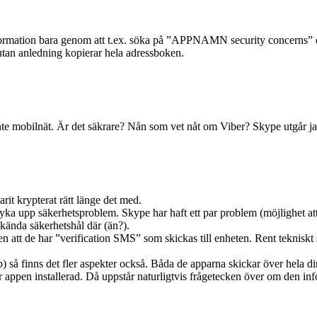
t information bara genom att t.ex. söka på ”APPNAMN security concerns”
utan anledning kopierar hela adressboken.
 mobilnät. Är det säkrare? Nån som vet nåt om Viber? Skype utgår jag if
it krypterat rätt länge det med.
n dyka upp säkerhetsproblem. Skype har haft ett par problem (möjlighet a
a kända säkerhetshål där (än?).
cken att de har ”verification SMS” som skickas till enheten. Rent teknisk
så finns det fler aspekter också. Båda de apparna skickar över hela din k
 appen installerad. Då uppstår naturligtvis frågetecken över om den inf