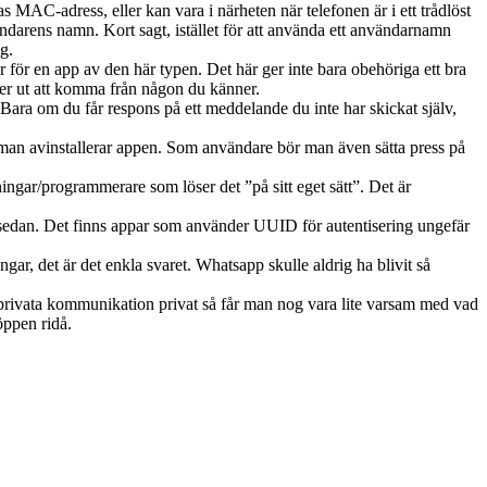
s MAC-adress, eller kan vara i närheten när telefonen är i ett trådlöst
darens namn. Kort sagt, istället för att använda ett användarnamn
g.
r för en app av den här typen. Det här ger inte bara obehöriga ett bra
m ser ut att komma från någon du känner.
 Bara om du får respons på ett meddelande du inte har skickat själv,
 man avinstallerar appen. Som användare bör man även sätta press på
ingar/programmerare som löser det ”på sitt eget sätt”. Det är
or sedan. Det finns appar som använder UUID för autentisering ungefär
gar, det är det enkla svaret. Whatsapp skulle aldrig ha blivit så
in privata kommunikation privat så får man nog vara lite varsam med vad
öppen ridå.