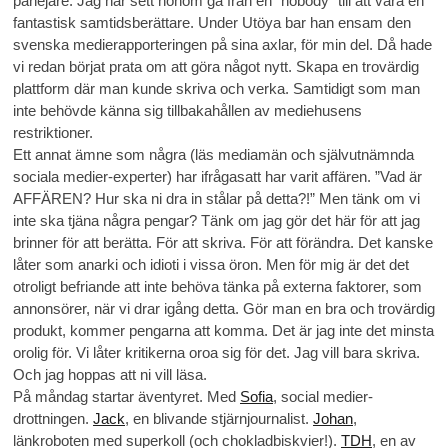
påhejare. Jag har sett honom gå från en ”nobody” till att vara en
fantastisk samtidsberättare. Under Utöya bar han ensam den
svenska medierapporteringen på sina axlar, för min del. Då hade
vi redan börjat prata om att göra något nytt. Skapa en trovärdig
plattform där man kunde skriva och verka. Samtidigt som man
inte behövde känna sig tillbakahållen av mediehusens
restriktioner.
Ett annat ämne som några (läs mediamän och självutnämnda
sociala medier-experter) har ifrågasatt har varit affären. ”Vad är
AFFÄREN? Hur ska ni dra in stålar på detta?!” Men tänk om vi
inte ska tjäna några pengar? Tänk om jag gör det här för att jag
brinner för att berätta. För att skriva. För att förändra. Det kanske
låter som anarki och idioti i vissa öron. Men för mig är det det
otroligt befriande att inte behöva tänka på externa faktorer, som
annonsörer, när vi drar igång detta. Gör man en bra och trovärdig
produkt, kommer pengarna att komma. Det är jag inte det minsta
orolig för. Vi låter kritikerna oroa sig för det. Jag vill bara skriva.
Och jag hoppas att ni vill läsa.
På måndag startar äventyret. Med
Sofia
, social medier-
drottningen.
Jack
, en blivande stjärnjournalist.
Johan
,
länkroboten med superkoll (och chokladbiskvier!).
TDH
, en av