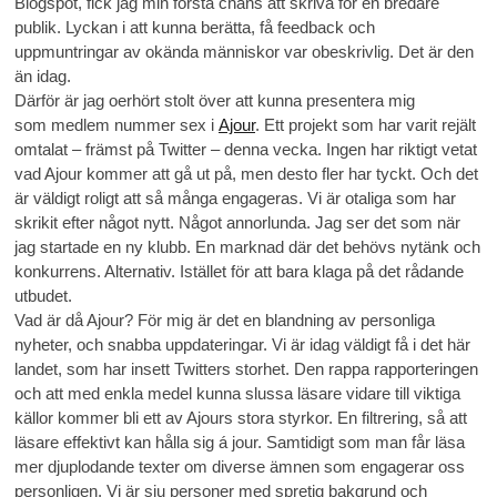
Blogspot, fick jag min första chans att skriva för en bredare
publik. Lyckan i att kunna berätta, få feedback och
uppmuntringar av okända människor var obeskrivlig. Det är den
än idag.
Därför är jag oerhört stolt över att kunna presentera mig
som medlem nummer sex i
Ajour
. Ett projekt som har varit rejält
omtalat – främst på Twitter – denna vecka. Ingen har riktigt vetat
vad Ajour kommer att gå ut på, men desto fler har tyckt. Och det
är väldigt roligt att så många engageras. Vi är otaliga som har
skrikit efter något nytt. Något annorlunda. Jag ser det som när
jag startade en ny klubb. En marknad där det behövs nytänk och
konkurrens. Alternativ. Istället för att bara klaga på det rådande
utbudet.
Vad är då Ajour? För mig är det en blandning av personliga
nyheter, och snabba uppdateringar. Vi är idag väldigt få i det här
landet, som har insett Twitters storhet. Den rappa rapporteringen
och att med enkla medel kunna slussa läsare vidare till viktiga
källor kommer bli ett av Ajours stora styrkor. En filtrering, så att
läsare effektivt kan hålla sig á jour. Samtidigt som man får läsa
mer djuplodande texter om diverse ämnen som engagerar oss
personligen. Vi är sju personer med spretig bakgrund och