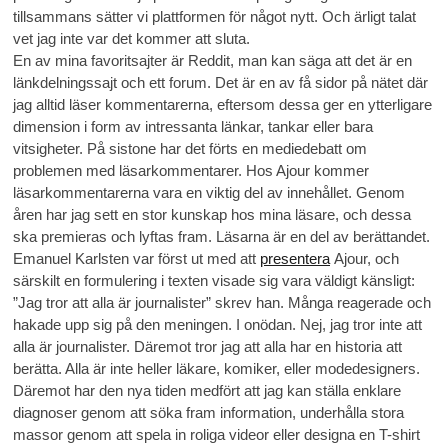
tillsammans sätter vi plattformen för något nytt. Och ärligt talat
vet jag inte var det kommer att sluta.
En av mina favoritsajter är Reddit, man kan säga att det är en
länkdelningssajt och ett forum. Det är en av få sidor på nätet där
jag alltid läser kommentarerna, eftersom dessa ger en ytterligare
dimension i form av intressanta länkar, tankar eller bara
vitsigheter. På sistone har det förts en mediedebatt om
problemen med läsarkommentarer. Hos Ajour kommer
läsarkommentarerna vara en viktig del av innehållet. Genom
åren har jag sett en stor kunskap hos mina läsare, och dessa
ska premieras och lyftas fram. Läsarna är en del av berättandet.
Emanuel Karlsten var först ut med att
presentera
Ajour, och
särskilt en formulering i texten visade sig vara väldigt känsligt:
”Jag tror att alla är journalister” skrev han. Många reagerade och
hakade upp sig på den meningen. I onödan. Nej, jag tror inte att
alla är journalister. Däremot tror jag att alla har en historia att
berätta. Alla är inte heller läkare, komiker, eller modedesigners.
Däremot har den nya tiden medfört att jag kan ställa enklare
diagnoser genom att söka fram information, underhålla stora
massor genom att spela in roliga videor eller designa en T-shirt