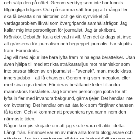
och sälja den på nätet. Genom verktyg som inte har funnits
tillgängliga tidigare. Och på samma sätt tror jag att många fler
ska få berätta sina historier, och ge sin synvinkel på
vardagsproblem likväl som övergripande samhällsfrågor. Jag
kallar mig inte personligen för journalist. Jag är skribent.
Krönikör. Debattör. Kalla det vad ni vill. Men det är dags att inse
att gränserna för journalism och begreppet journalist har skjutits
fram. Förändrats.
Jag vill med ajour inte bara lyfta fram mina egna berättelser. Utan
även hjälpa till med att rikta strålkastarljus mot människor som
inte passar bilden av en journalist – ”svensk”, man, medelklass,
innerstadsbo – att få chansen. Genom mig som megafon, eller
med sina egna texter. För deras berättande leder till andra
människors förståelse. Jag kommer personligen jobba för att
lyfta in fler med invandrarbakgrund, gärna tjejer. Det handlar inte
om kvotering. Det handlar om att låta folk som förtjänar chansen,
få ta den. Och vi kommer att presentera nya namn inom den
närmaste tiden.
Någon kompis skojade om att jag skulle vara ett alibi i detta.
Långt ifrån. Emanuel var en av mina allra första bloggläsare och