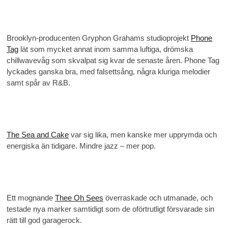
Brooklyn-producenten Gryphon Grahams studioprojekt
Phone
Tag
lät som mycket annat inom samma luftiga, drömska
chillwavevåg som skvalpat sig kvar de senaste åren. Phone Tag
lyckades ganska bra, med falsettsång, några kluriga melodier
samt spår av R&B.
The Sea and Cake
var sig lika, men kanske mer upprymda och
energiska än tidigare. Mindre jazz – mer pop.
Ett mognande
Thee Oh Sees
överraskade och utmanade, och
testade nya marker samtidigt som de oförtrutligt försvarade sin
rätt till god garagerock.