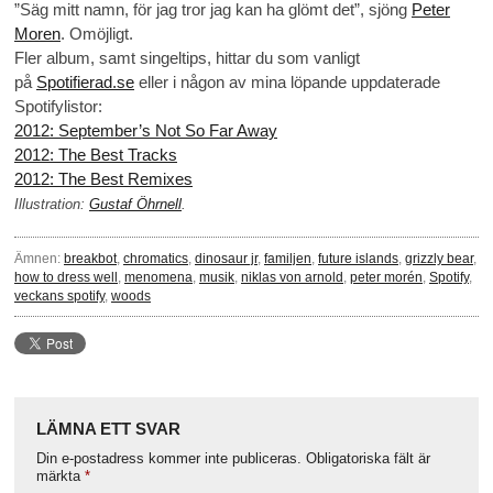
”Säg mitt namn, för jag tror jag kan ha glömt det”, sjöng
Peter
Moren
. Omöjligt.
Fler album, samt singeltips, hittar du som vanligt
på
Spotifierad.se
eller i någon av mina löpande uppdaterade
Spotifylistor:
2012: September’s Not So Far Away
2012: The Best Tracks
2012: The Best Remixes
Illustration:
Gustaf Öhrnell
.
Ämnen:
breakbot
,
chromatics
,
dinosaur jr
,
familjen
,
future islands
,
grizzly bear
,
how to dress well
,
menomena
,
musik
,
niklas von arnold
,
peter morén
,
Spotify
,
veckans spotify
,
woods
LÄMNA ETT SVAR
Din e-postadress kommer inte publiceras.
Obligatoriska fält är
märkta
*