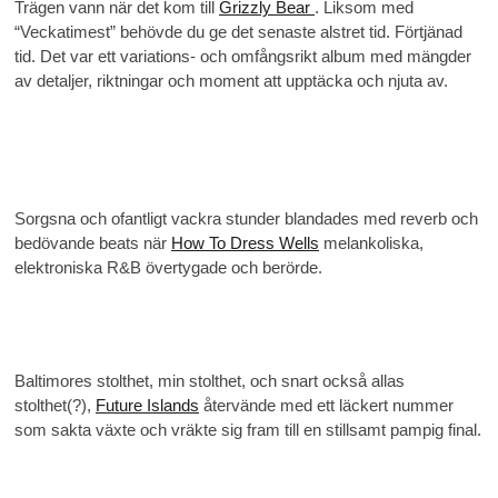
Trägen vann när det kom till
Grizzly Bear
. Liksom med
“Veckatimest” behövde du ge det senaste alstret tid. Förtjänad
tid. Det var ett variations- och omfångsrikt album med mängder
av detaljer, riktningar och moment att upptäcka och njuta av.
Sorgsna och ofantligt vackra stunder blandades med reverb och
bedövande beats när
How To Dress Wells
melankoliska,
elektroniska R&B övertygade och berörde.
Baltimores stolthet, min stolthet, och snart också allas
stolthet(?),
Future Islands
återvände med ett läckert nummer
som sakta växte och vräkte sig fram till en stillsamt pampig final.