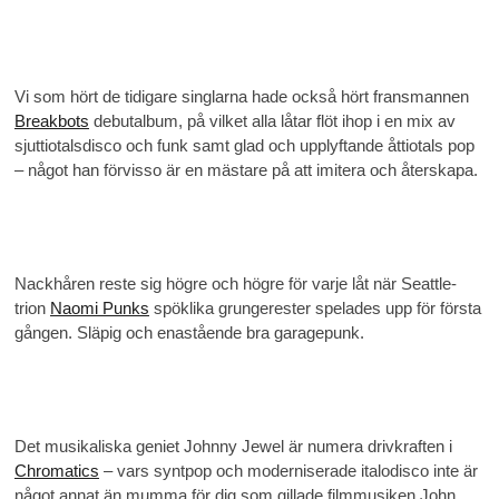
Vi som hört de tidigare singlarna hade också hört fransmannen
Breakbots
debutalbum, på vilket alla låtar flöt ihop i en mix av
sjuttiotalsdisco och funk samt glad och upplyftande åttiotals pop
– något han förvisso är en mästare på att imitera och återskapa.
Nackhåren reste sig högre och högre för varje låt när Seattle-
trion
Naomi Punks
spöklika grungerester spelades upp för första
gången. Släpig och enastående bra garagepunk.
Det musikaliska geniet Johnny Jewel är numera drivkraften i
Chromatics
– vars syntpop och moderniserade italodisco inte är
något annat än mumma för dig som gillade filmmusiken John