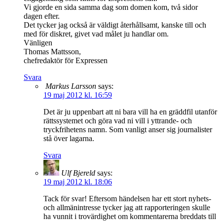
Vi gjorde en sida samma dag som domen kom, två sidor
dagen efter.
Det tycker jag också är väldigt återhållsamt, kanske till och
med för diskret, givet vad målet ju handlar om.
Vänligen
Thomas Mattsson,
chefredaktör för Expressen
Svara
Markus Larsson
says:
19 maj 2012 kl. 16:59
Det är ju uppenbart att ni bara vill ha en gräddfil utanför
rättssystemet och göra vad ni vill i yttrande- och
tryckfrihetens namn. Som vanligt anser sig journalister
stå över lagarna.
Svara
Ulf Bjereld
says:
19 maj 2012 kl. 18:06
Tack för svar! Eftersom händelsen har ett stort nyhets-
och allmänintresse tycker jag att rapporteringen skulle
ha vunnit i trovärdighet om kommentarerna breddats till