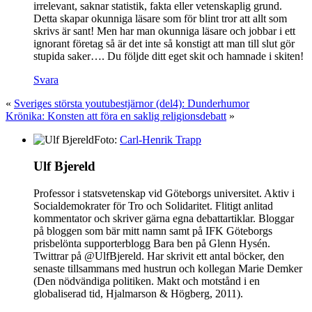
irrelevant, saknar statistik, fakta eller vetenskaplig grund.
Detta skapar okunniga läsare som för blint tror att allt som
skrivs är sant! Men har man okunniga läsare och jobbar i ett
ignorant företag så är det inte så konstigt att man till slut gör
stupida saker…. Du följde ditt eget skit och hamnade i skiten!
Svara
«
Sveriges största youtubestjärnor (del4): Dunderhumor
Krönika: Konsten att föra en saklig religionsdebatt
»
Foto:
Carl-Henrik Trapp
Ulf Bjereld
Professor i statsvetenskap vid Göteborgs universitet. Aktiv i
Socialdemokrater för Tro och Solidaritet. Flitigt anlitad
kommentator och skriver gärna egna debattartiklar. Bloggar
på bloggen som bär mitt namn samt på IFK Göteborgs
prisbelönta supporterblogg Bara ben på Glenn Hysén.
Twittrar på @UlfBjereld. Har skrivit ett antal böcker, den
senaste tillsammans med hustrun och kollegan Marie Demker
(Den nödvändiga politiken. Makt och motstånd i en
globaliserad tid, Hjalmarson & Högberg, 2011).