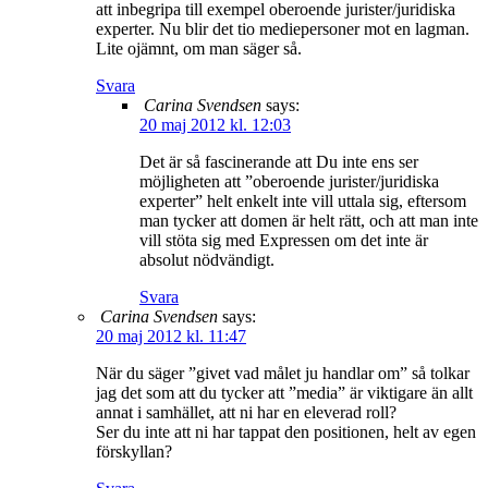
att inbegripa till exempel oberoende jurister/juridiska
experter. Nu blir det tio mediepersoner mot en lagman.
Lite ojämnt, om man säger så.
Svara
Carina Svendsen
says:
20 maj 2012 kl. 12:03
Det är så fascinerande att Du inte ens ser
möjligheten att ”oberoende jurister/juridiska
experter” helt enkelt inte vill uttala sig, eftersom
man tycker att domen är helt rätt, och att man inte
vill stöta sig med Expressen om det inte är
absolut nödvändigt.
Svara
Carina Svendsen
says:
20 maj 2012 kl. 11:47
När du säger ”givet vad målet ju handlar om” så tolkar
jag det som att du tycker att ”media” är viktigare än allt
annat i samhället, att ni har en eleverad roll?
Ser du inte att ni har tappat den positionen, helt av egen
förskyllan?