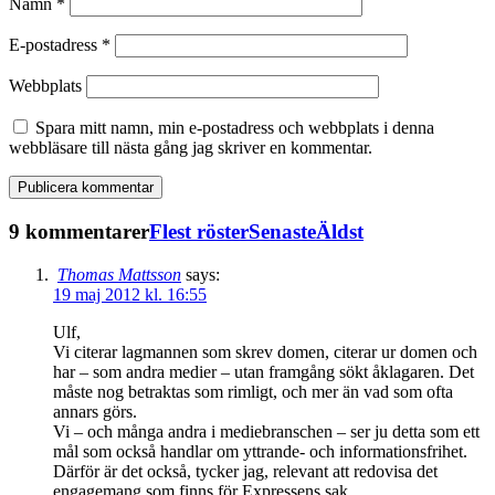
Namn
*
E-postadress
*
Webbplats
Spara mitt namn, min e-postadress och webbplats i denna
webbläsare till nästa gång jag skriver en kommentar.
9 kommentarer
Flest röster
Senaste
Äldst
Thomas Mattsson
says:
19 maj 2012 kl. 16:55
Ulf,
Vi citerar lagmannen som skrev domen, citerar ur domen och
har – som andra medier – utan framgång sökt åklagaren. Det
måste nog betraktas som rimligt, och mer än vad som ofta
annars görs.
Vi – och många andra i mediebranschen – ser ju detta som ett
mål som också handlar om yttrande- och informationsfrihet.
Därför är det också, tycker jag, relevant att redovisa det
engagemang som finns för Expressens sak.