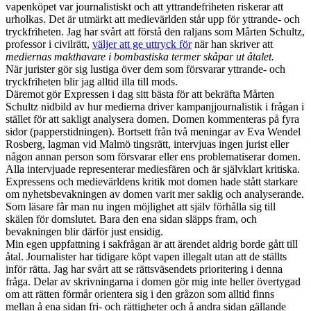
vapenköpet var journalistiskt och att yttrandefriheten riskerar att
urholkas. Det är utmärkt att medievärlden står upp för yttrande- och
tryckfriheten. Jag har svårt att förstå den raljans som Mårten Schultz,
professor i civilrätt,
väljer att ge uttryck för
när han skriver att
mediernas makthavare i bombastiska termer skåpar ut åtalet.
När jurister gör sig lustiga över dem som försvarar yttrande- och
tryckfriheten blir jag alltid illa till mods.
Däremot gör Expressen i dag sitt bästa för att bekräfta Mårten
Schultz nidbild av hur medierna driver kampanjjournalistik i frågan i
stället för att sakligt analysera domen. Domen kommenteras på fyra
sidor (papperstidningen). Bortsett från två meningar av Eva Wendel
Rosberg, lagman vid Malmö tingsrätt, intervjuas ingen jurist eller
någon annan person som försvarar eller ens problematiserar domen.
Alla intervjuade representerar mediesfären och är självklart kritiska.
Expressens och medievärldens kritik mot domen hade stått starkare
om nyhetsbevakningen av domen varit mer saklig och analyserande.
Som läsare får man nu ingen möjlighet att själv förhålla sig till
skälen för domslutet. Bara den ena sidan släpps fram, och
bevakningen blir därför just ensidig.
Min egen uppfattning i sakfrågan är att ärendet aldrig borde gått till
åtal. Journalister har tidigare köpt vapen illegalt utan att de ställts
inför rätta. Jag har svårt att se rättsväsendets prioritering i denna
fråga. Delar av skrivningarna i domen gör mig inte heller övertygad
om att rätten förmår orientera sig i den gråzon som alltid finns
mellan å ena sidan fri- och rättigheter och å andra sidan gällande