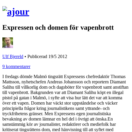
Expressen och domen för vapenbrott
Ulf Bjereld
•
Publicerad 19/5 2012
9 kommentarer
I fredags dömde Malmö tingsrätt Expressens chefredaktör Thomas
Mattsson, nyhetschefen Andreas Johansson och reportern Diamant
Salihu till villkorlig dom och dagsböter för vapenbrott samt anstiftan
till vapenbrott. Bakgrunden var att Diamant Salihu köpt en illegal
pistol på gatan i Malmö, i syfte att visa hur lätt det var att komma
över ett vapen. Domen har väckt stor uppståndelse och väcker
principiella frågor kring journalistikens samt yttrande- och
tryckfrihetens gränser. Men Expressens egen journalistiska
bevakning av domen lämnar en hel del i övrigt att önska.
En
samstämmig kör av journalister, redaktörer och mediefolk har
kritiserat tingsrättens dom, med hänvisning till att syftet med