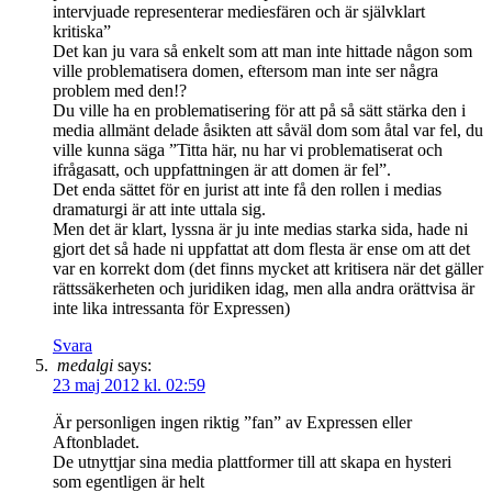
intervjuade representerar mediesfären och är självklart
kritiska”
Det kan ju vara så enkelt som att man inte hittade någon som
ville problematisera domen, eftersom man inte ser några
problem med den!?
Du ville ha en problematisering för att på så sätt stärka den i
media allmänt delade åsikten att såväl dom som åtal var fel, du
ville kunna säga ”Titta här, nu har vi problematiserat och
ifrågasatt, och uppfattningen är att domen är fel”.
Det enda sättet för en jurist att inte få den rollen i medias
dramaturgi är att inte uttala sig.
Men det är klart, lyssna är ju inte medias starka sida, hade ni
gjort det så hade ni uppfattat att dom flesta är ense om att det
var en korrekt dom (det finns mycket att kritisera när det gäller
rättssäkerheten och juridiken idag, men alla andra orättvisa är
inte lika intressanta för Expressen)
Svara
medalgi
says:
23 maj 2012 kl. 02:59
Är personligen ingen riktig ”fan” av Expressen eller
Aftonbladet.
De utnyttjar sina media plattformer till att skapa en hysteri
som egentligen är helt