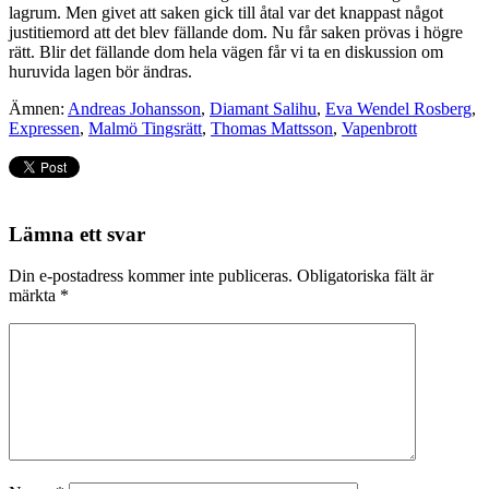
lagrum. Men givet att saken gick till åtal var det knappast något
justitiemord att det blev fällande dom. Nu får saken prövas i högre
rätt. Blir det fällande dom hela vägen får vi ta en diskussion om
huruvida lagen bör ändras.
Ämnen:
Andreas Johansson
,
Diamant Salihu
,
Eva Wendel Rosberg
,
Expressen
,
Malmö Tingsrätt
,
Thomas Mattsson
,
Vapenbrott
Lämna ett svar
Din e-postadress kommer inte publiceras.
Obligatoriska fält är
märkta
*