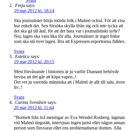
Svara
Freja
says:
19 maj 2012 kl. 18:14
Ska journalister börja mörda folk i Malmö också. För att visa
hur enkelt det. Sen försöka skylla ifrån sig och inte tycka att
det ska gå till åtal, för att det bara var i journalistiskt syfte?
Nej, lagen ska vara lika för alla. Journalister är inget frälse
som ska stå över lagen. Bra att Expressen-reportrarna fälldes.
Svara
Estetica
says:
19 maj 2012 kl. 20:15
Mest förvånande i historien är ju varför Diamant behövde
bevisa att det går att köpa vapen..!
Det vet ju varenda människa att i Malmö är allt till salu..även
liv..!
Svara
Carina Svendsen
says:
20 maj 2012 kl. 11:44
”Bortsett från två meningar av Eva Wendel Rosberg, lagman
vid Malmö tingsrätt, intervjuas ingen jurist eller någon annan
person som försvarar eller ens problematiserar domen. Alla