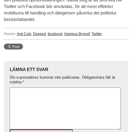
Twitter och Facebook bör användas, för att mest effektivt
mobilisera till handling och därigenom påverka det politiska
beslutsfattandet.
Ämnen:
Anti Cuts
,
Deeped
,
facebook
,
Hampus Brynolf
,
Twitter
LÄMNA ETT SVAR
Din e-postadress kommer inte publiceras.
Obligatoriska fält är
märkta
*