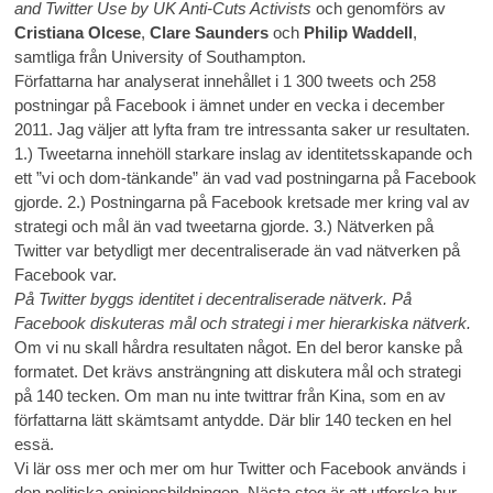
and Twitter Use by UK Anti-Cuts Activists
och genomförs av
Cristiana Olcese
,
Clare Saunders
och
Philip Waddell
,
samtliga från University of Southampton.
Författarna har analyserat innehållet i 1 300 tweets och 258
postningar på Facebook i ämnet under en vecka i december
2011. Jag väljer att lyfta fram tre intressanta saker ur resultaten.
1.) Tweetarna innehöll starkare inslag av identitetsskapande och
ett ”vi och dom-tänkande” än vad vad postningarna på Facebook
gjorde. 2.) Postningarna på Facebook kretsade mer kring val av
strategi och mål än vad tweetarna gjorde. 3.) Nätverken på
Twitter var betydligt mer decentraliserade än vad nätverken på
Facebook var.
På Twitter byggs identitet i decentraliserade nätverk. På
Facebook diskuteras mål och strategi i mer hierarkiska nätverk.
Om vi nu skall hårdra resultaten något. En del beror kanske på
formatet. Det krävs ansträngning att diskutera mål och strategi
på 140 tecken. Om man nu inte twittrar från Kina, som en av
författarna lätt skämtsamt antydde. Där blir 140 tecken en hel
essä.
Vi lär oss mer och mer om hur Twitter och Facebook används i
den politiska opinionsbildningen. Nästa steg är att utforska hur