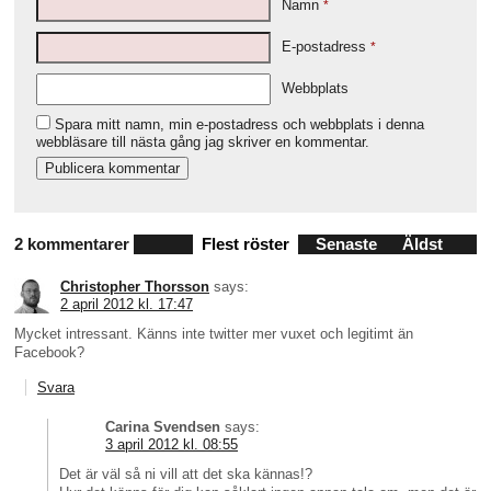
Namn
*
E-postadress
*
Webbplats
Spara mitt namn, min e-postadress och webbplats i denna
webbläsare till nästa gång jag skriver en kommentar.
2 kommentarer
Flest röster
Senaste
Äldst
Christopher Thorsson
says:
2 april 2012 kl. 17:47
Mycket intressant. Känns inte twitter mer vuxet och legitimt än
Facebook?
Svara
Carina Svendsen
says:
3 april 2012 kl. 08:55
Det är väl så ni vill att det ska kännas!?