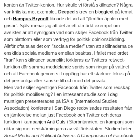
konton än Twitter-konton. Hur skulle vi förstå skillnaden?
Några
var kritiska mot exemplet.
Deeped
skrev en
bloggtext
på temat
och
Hampus Brynolf
liknade det vid att ”jämföra äpplen med
grisar”. Själv menar jag att det är ett utmärkt exempel om
avsikten är att synliggöra vad som skiljer Facebook från Twitter
som plattform eller som verktyg för politisk opinionsbildning.
Alltför ofta talas det om ”sociala medier” utan att skillnaderna de
enskilda sociala medierna emellan beaktas. I fallet med ordet
”Iran” kan skillnaden sannolikt förklaras av Twitters retweet-
funktion där samma meddelande sprids som ringar på vattnet
och att Facebook genom sitt upplägg har ett starkare fokus på
det personliga eller kanske till och med det privata.
Men vad skiljer egentligen Facebook från Twitter som redskap
för politisk mobilisering? I en intressant studie som i dag
muntligen presenterades på ISA:s (International Studies
Association) konferens i San Diego redovisades resultaten från
en jämförelse mellan just Facebook och Twitter och deras
funktion i kampanjen
Anti Cuts
i Storbritannien, en kampanj som
riktar sig mot nedskärningarna av välfärdsstaten. Studien heter
Social Media and Political Activism: A Comparision of Facebook