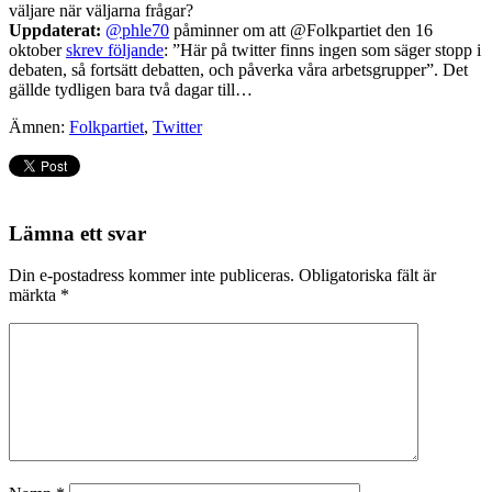
väljare när väljarna frågar?
Uppdaterat:
@phle70
påminner om att @Folkpartiet den 16
oktober
skrev följande
: ”Här på twitter finns ingen som säger stopp i
debaten, så fortsätt debatten, och påverka våra arbetsgrupper”. Det
gällde tydligen bara två dagar till…
Ämnen:
Folkpartiet
,
Twitter
Lämna ett svar
Din e-postadress kommer inte publiceras.
Obligatoriska fält är
märkta
*