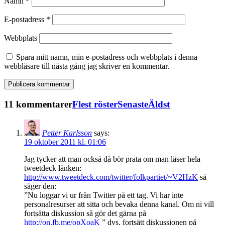
Namn
*
E-postadress
*
Webbplats
Spara mitt namn, min e-postadress och webbplats i denna
webbläsare till nästa gång jag skriver en kommentar.
11 kommentarer
Flest röster
Senaste
Äldst
Petter Karlsson
says:
19 oktober 2011 kl. 01:06
Jag tycker att man också då bör prata om man läser hela
tweetdeck länken:
http://www.tweetdeck.com/twitter/folkpartiet/~V2HzK
så
säger den:
”Nu loggar vi ur från Twitter på ett tag. Vi har inte
personalresurser att sitta och bevaka denna kanal. Om ni vill
fortsätta diskussion så gör det gärna på
http://on.fb.me/opXoaK
” dvs. fortsätt diskussionen på