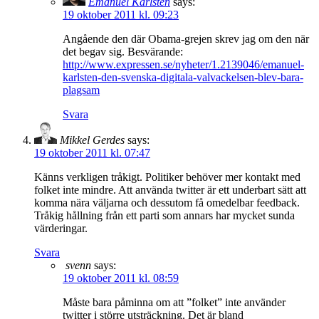
Emanuel Karlsten
says:
19 oktober 2011 kl. 09:23
Angående den där Obama-grejen skrev jag om den när
det begav sig. Besvärande:
http://www.expressen.se/nyheter/1.2139046/emanuel-
karlsten-den-svenska-digitala-valvackelsen-blev-bara-
plagsam
Svara
Mikkel Gerdes
says:
19 oktober 2011 kl. 07:47
Känns verkligen tråkigt. Politiker behöver mer kontakt med
folket inte mindre. Att använda twitter är ett underbart sätt att
komma nära väljarna och dessutom få omedelbar feedback.
Tråkig hållning från ett parti som annars har mycket sunda
värderingar.
Svara
svenn
says:
19 oktober 2011 kl. 08:59
Måste bara påminna om att ”folket” inte använder
twitter i större utsträckning. Det är bland