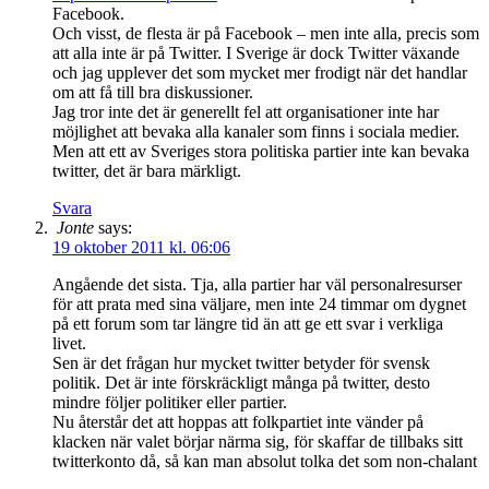
Facebook.
Och visst, de flesta är på Facebook – men inte alla, precis som
att alla inte är på Twitter. I Sverige är dock Twitter växande
och jag upplever det som mycket mer frodigt när det handlar
om att få till bra diskussioner.
Jag tror inte det är generellt fel att organisationer inte har
möjlighet att bevaka alla kanaler som finns i sociala medier.
Men att ett av Sveriges stora politiska partier inte kan bevaka
twitter, det är bara märkligt.
Svara
Jonte
says:
19 oktober 2011 kl. 06:06
Angående det sista. Tja, alla partier har väl personalresurser
för att prata med sina väljare, men inte 24 timmar om dygnet
på ett forum som tar längre tid än att ge ett svar i verkliga
livet.
Sen är det frågan hur mycket twitter betyder för svensk
politik. Det är inte förskräckligt många på twitter, desto
mindre följer politiker eller partier.
Nu återstår det att hoppas att folkpartiet inte vänder på
klacken när valet börjar närma sig, för skaffar de tillbaks sitt
twitterkonto då, så kan man absolut tolka det som non-chalant