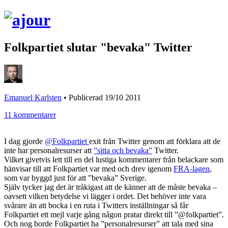
Folkpartiet slutar "bevaka" Twitter
Emanuel Karlsten
•
Publicerad 19/10 2011
11 kommentarer
I dag gjorde
@Folkpartiet
exit från Twitter genom att förklara
att de
inte har personalresurser att
”sitta och bevaka”
Twitter.
Vilket givetvis lett till en del lustiga kommentarer från belackare som
hänvisar till att Folkpartiet var med och drev igenom
FRA-lagen
,
som var byggd just för att ”bevaka” Sverige.
Själv tycker jag det är tråkigast att de känner att de måste bevaka –
oavsett vilken betydelse vi lägger i ordet. Det behöver inte vara
svårare än att bocka i en ruta i Twitters inställningar så får
Folkpartiet ett mejl varje gång någon pratar direkt till ”@folkpartiet”.
Och nog borde Folkpartiet ha ”personalresurser” att tala med sina