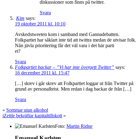
diskussioner som finns på twitter.
Svara
Kim
says:
19 oktober 2011 kl. 10:10
Avskedstweeten kom i samband med Gannadebatten.
Folkpartiet har såklart inte tid att twittra medan de utvisar folk.
Nån jävla prioritering får det väl vara i det här parti
et?
Svara
Folkpartiet backar – ”Vi har inte övergett Twitter”
says:
16 december 2011 kl. 15:47
[…] skrev i går skrev att Folkpartiet loggar ut från Twitter på
grund av personalbrist. Men redan i dag backar de från […]
Svara
«
Sommar utan alkohol
iZettle bekräftar kapitaltillskott
»
Foto:
Martin Ridne
Emanuel Karlsten