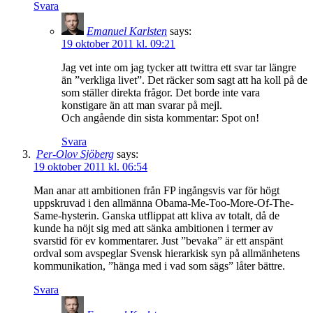
Svara
Emanuel Karlsten
says:
19 oktober 2011 kl. 09:21
Jag vet inte om jag tycker att twittra ett svar tar längre
än ”verkliga livet”. Det räcker som sagt att ha koll på de
som ställer direkta frågor. Det borde inte vara
konstigare än att man svarar på mejl.
Och angående din sista kommentar: Spot on!
Svara
Per-Olov Sjöberg
says:
19 oktober 2011 kl. 06:54
Man anar att ambitionen från FP ingångsvis var för högt
uppskruvad i den allmänna Obama-Me-Too-More-Of-The-
Same-hysterin. Ganska utflippat att kliva av totalt, då de
kunde ha nöjt sig med att sänka ambitionen i termer av
svarstid för ev kommentarer. Just ”bevaka” är ett anspänt
ordval som avspeglar Svensk hierarkisk syn på allmänhetens
kommunikation, ”hänga med i vad som sägs” låter bättre.
Svara