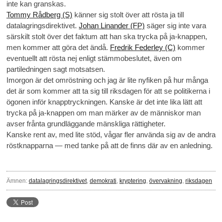
inte kan granskas.
Tommy Rådberg (S)
känner sig stolt över att rösta ja till
datalagringsdirektivet.
Johan Linander (FP)
säger sig inte vara
särskilt stolt över det faktum att han ska trycka på ja-knappen,
men kommer att göra det ändå.
Fredrik Federley (C)
kommer
eventuellt att rösta nej enligt stämmobeslutet, även om
partiledningen sagt motsatsen.
Imorgon är det omröstning och jag är lite nyfiken på hur många
det är som kommer att ta sig till riksdagen för att se politikerna i
ögonen inför knapptryckningen. Kanske är det inte lika lätt att
trycka på ja-knappen om man märker av de människor man
avser frånta grundläggande mänskliga rättigheter.
Kanske rent av, med lite stöd, vågar fler använda sig av de andra
röstknapparna — med tanke på att de finns där av en anledning.
Ämnen:
datalagringsdirektivet
,
demokrati
,
kryptering
,
övervakning
,
riksdagen