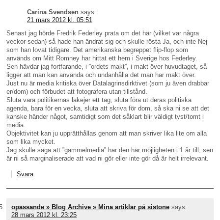
Carina Svendsen
says:
21 mars 2012 kl. 05:51
Senast jag hörde Fredrik Federley prata om det här (vilket var några
veckor sedan) så hade han ändrat sig och skulle rösta Ja, och inte Nej
som han lovat tidigare. Det amerikanska begreppet flip-flop som
används om Mitt Romney har hittat ett hem i Sverige hos Federley.
Sen hävdar jag fortfarande, i ”ordets makt”, i makt över huvudtaget, så
ligger att man kan använda och undanhålla det man har makt över.
Just nu är media kritiska över Datalagrinsdirktivet (som ju även drabbar
er/dom) och förbudet att fotografera utan tillstånd.
Sluta vara politikernas lakejer ett tag, sluta föra ut deras politiska
agenda, bara för en vecka, sluta att skriva för dom, så ska ni se att det
kanske händer något, samtidigt som det såklart blir väldigt tyst/tomt i
media.
Objektivitet kan ju upprätthållas genom att man skriver lika lite om alla
som lika mycket.
Jag skulle säga att ”gammelmedia” har den här möjligheten i 1 år till, sen
är ni så marginaliserade att vad ni gör eller inte gör då är helt irrelevant.
Svara
opassande » Blog Archive » Mina artiklar på sistone
says:
28 mars 2012 kl. 23:25