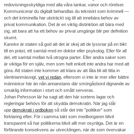
redovisningsskyldiga med alla våra tankar, vanor och rörelser.
Kommunicerar du digitalt behandlas du tekniskt som kriminell —
och det kriminella har utsträckt sig till att innebära behov av
privat kommunikation. Det är en viktig distinktion att bära med
sig, att bara att ha ett behov av privat umgänge blir per definition
skumt.
Kanske är staten så god att det är okej att de lyssnar på en bikt
till en präst, ett samtal med en doktor eller psykolog. Eller för all
del, ett samtal mellan två otrogna parter. Eller andra saker som
är viktiga för en själv, men som helt enkelt inte andra har med att
göra. Att staten inte kommer att klara av att låta bli att titta in
slentrianmässigt,
vet vi redan
, eftersom vi inte är mer eller bättre
människor här än nån annanstans där smörgåsbord dignande av
smaklig information i stort och smått serveras.
Johan Pehrsson lär ha sagt att den här sortens lagar och
regleringar behövs för att skydda demokratin. När jag slår
upp
demokrati i ordboken
så står det inte ”politiker” som
förklaring efter. För i samma takt som medborgaren blivit
transparent så har politikerna blivit allt mer osynliga. Det är en
förfärande konsekvens av utvecklingen, när de som övervakar