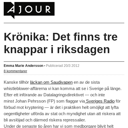
Krönika: Det finns tre
knappar i riksdagen
Emma Marie Andersson
•
Publicerad 20/3 2012
8 kommentarer
Kanske tillhör
läckan om Saudivapen
en av de sista
whistleblower-affärerna vi kan komma att se i Sverige på länge.
Efter ett införande av Datalagringsdirektivet — och inte
minst Johan Pehrsson (FP) som flaggar via
Sveriges Radio
för
förbud mot kryptering — är det i praktiken helt omöjligt att lyfta
oegentligheter utförda av stat och myndighet utan att riskera att
bli avslöjad och därmed riskera repressalier.
Under de senaste tio åren har vi som medborgare blivit helt