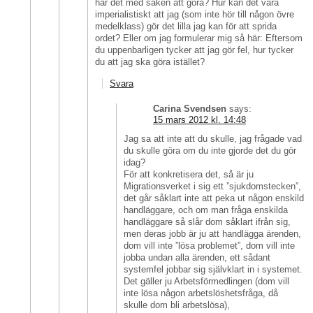
har det med saken att göra? Hur kan det vara
imperialistiskt att jag (som inte hör till någon övre
medelklass) gör det lilla jag kan för att sprida
ordet? Eller om jag formulerar mig så här: Eftersom
du uppenbarligen tycker att jag gör fel, hur tycker
du att jag ska göra istället?
Svara
Carina Svendsen
says:
15 mars 2012 kl. 14:48
Jag sa att inte att du skulle, jag frågade vad
du skulle göra om du inte gjorde det du gör
idag?
För att konkretisera det, så är ju
Migrationsverket i sig ett ”sjukdomstecken”,
det går såklart inte att peka ut någon enskild
handläggare, och om man fråga enskilda
handläggare så slår dom såklart ifrån sig,
men deras jobb är ju att handlägga ärenden,
dom vill inte ”lösa problemet”, dom vill inte
jobba undan alla ärenden, ett sådant
systemfel jobbar sig självklart in i systemet.
Det gäller ju Arbetsförmedlingen (dom vill
inte lösa någon arbetslöshetsfråga, då
skulle dom bli arbetslösa),