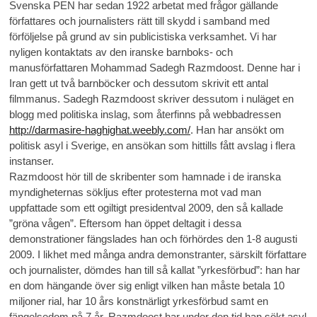
Svenska PEN har sedan 1922 arbetat med frågor gällande
författares och journalisters rätt till skydd i samband med
förföljelse på grund av sin publicistiska verksamhet. Vi har
nyligen kontaktats av den iranske barnboks- och
manusförfattaren Mohammad Sadegh Razmdoost. Denne har i
Iran gett ut två barnböcker och dessutom skrivit ett antal
filmmanus. Sadegh Razmdoost skriver dessutom i nuläget en
blogg med politiska inslag, som återfinns på webbadressen
http://darmasire-haghighat.weebly.com/
. Han har ansökt om
politisk asyl i Sverige, en ansökan som hittills fått avslag i flera
instanser.
Razmdoost hör till de skribenter som hamnade i de iranska
myndigheternas sökljus efter protesterna mot vad man
uppfattade som ett ogiltigt presidentval 2009, den så kallade
”gröna vågen”. Eftersom han öppet deltagit i dessa
demonstrationer fängslades han och förhördes den 1-8 augusti
2009. I likhet med många andra demonstranter, särskilt författare
och journalister, dömdes han till så kallat ”yrkesförbud”: han har
en dom hängande över sig enligt vilken han måste betala 10
miljoner rial, har 10 års konstnärligt yrkesförbud samt en
fängelsedom på 7 år. Razmdoost har under den tid han sökt asyl