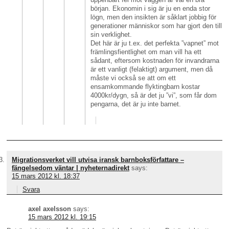
början. Ekonomin i sig är ju en enda stor
lögn, men den insikten är såklart jobbig för
generationer människor som har gjort den till
sin verklighet.
Det här är ju t.ex. det perfekta ”vapnet” mot
främlingsfientlighet om man vill ha ett
sådant, eftersom kostnaden för invandrarna
är ett vanligt (felaktigt) argument, men då
måste vi också se att om ett
ensamkommande flyktingbarn kostar
4000kr/dygn, så är det ju ”vi”, som får dom
pengarna, det är ju inte barnet.
Migrationsverket vill utvisa iransk barnboksförfattare –
fängelsedom väntar | nyheternadirekt
says:
15 mars 2012 kl. 18:37
Svara
axel axelsson
says:
15 mars 2012 kl. 19:15