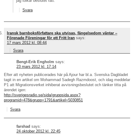
jag tolkar beslutet rätt.
Svara
Iransk barnboksförfattare ska utvisas, fängelsedom väntar –
Förenade Föreningar för ett Fritt Iran
says:
17 mars 2012 kl. 08:44
Svara
Bengt-Erik Engholm
says:
23 mars 2012 kl. 17:14
Efter att nyheten publicerades här på Ajour har bl.a. Svenska Dagbladet
tagit in en artikel om Mohammad Sadegh Razmdoost, och idag meddelar
P1 att Migrationsverket inhiberat avvisningsbeslutet och tänker titta på
ärendet igen:
http://sverigesradio.se/sida/gruppsida.aspx?
programid=478&grupp=1791&artikel=5030851
Svara
farshad
says:
24 oktober 2012 kl. 22:45