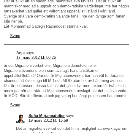
Det är sjukt att en sådan ädel människa ska utvisas. Det är sjukt att
människor med ädla uppsåt och demokratiska värderingar inte har någon
rättsäkerhet vad gäller ett välförtjänt uppehållstillstånd i vårt land.
Sverige ska vara demokratins vajande fana, inte den dynga som fanan
slår ner på.
Låt Mohammad Sadegh Razmdoost stanna kvar.
Svara
Anja
says:
17 mars 2012 kl. 00:26
är det Migrationsverket eller Migrationsdomstolen eller
Migrationsöverdonstolen som avslagit hans ansökan om
uppehållstillstånd? Om det är Migrationsverket har han väl fortfarande
chansen att överklaga till MD och MÖD utan hot av hämtning av polis.
Det är petitesser i dessa fall när det gäller liv, men texten får två skilda
meningar när det står att Migrationsverket avslagit när det i själva verket
är MÖD. Blir lite förvirrad och jag vet ej hur långt processen har kommit.
Svara
Sofia Mirjamsdotter
says:
19 mars 2012 kl. 16:59
Det är migrationsverket och det finns möjlighet att överklaga, om