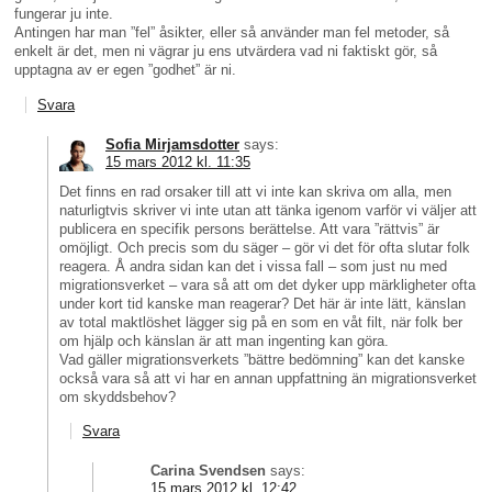
fungerar ju inte.
Antingen har man ”fel” åsikter, eller så använder man fel metoder, så
enkelt är det, men ni vägrar ju ens utvärdera vad ni faktiskt gör, så
upptagna av er egen ”godhet” är ni.
Svara
Sofia Mirjamsdotter
says:
15 mars 2012 kl. 11:35
Det finns en rad orsaker till att vi inte kan skriva om alla, men
naturligtvis skriver vi inte utan att tänka igenom varför vi väljer att
publicera en specifik persons berättelse. Att vara ”rättvis” är
omöjligt. Och precis som du säger – gör vi det för ofta slutar folk
reagera. Å andra sidan kan det i vissa fall – som just nu med
migrationsverket – vara så att om det dyker upp märkligheter ofta
under kort tid kanske man reagerar? Det här är inte lätt, känslan
av total maktlöshet lägger sig på en som en våt filt, när folk ber
om hjälp och känslan är att man ingenting kan göra.
Vad gäller migrationsverkets ”bättre bedömning” kan det kanske
också vara så att vi har en annan uppfattning än migrationsverket
om skyddsbehov?
Svara
Carina Svendsen
says:
15 mars 2012 kl. 12:42