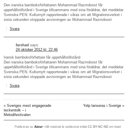
Den iranska barnboksförfattaren Mohammad Razmdoost får
uppehållstillstånd i Sverige tillsammans med sina föräldrar, det meddelar
Svenska PEN. Kulturnytt rapporterade i våras om att Migrationsverket i
sista sekunden stoppade avvisningen av Mohammad Razmdoost
Svara
farshad
says:
24 oktober 2012 kl. 22:46
Iransk barnboksförfattare får uppehållstillstånd
Den iranska barnboksförfattaren Mohammad Razmdoost får
uppehållstillstånd i Sverige tillsammans med sina föräldrar, det meddelar
Svenska PEN. Kulturnytt rapporterade i våras om att Migrationsverket i
sista sekunden stoppade avvisningen av Mohammad Razmdoost
Svara
«
Sveriges mest engagerade
Yelp lanseras i Sverige
»
teckentolk – i
Melodifestivalen
Publiceras av
Ajour
• Allt material är publicerat enligt
CC BY-NC-ND
om inget