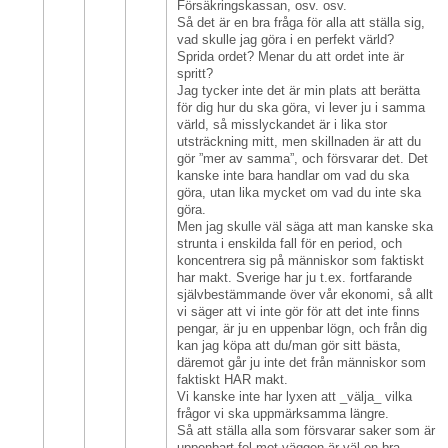
Försäkringskassan, osv. osv.
Så det är en bra fråga för alla att ställa sig,
vad skulle jag göra i en perfekt värld?
Sprida ordet? Menar du att ordet inte är
spritt?
Jag tycker inte det är min plats att berätta
för dig hur du ska göra, vi lever ju i samma
värld, så misslyckandet är i lika stor
utsträckning mitt, men skillnaden är att du
gör ”mer av samma”, och försvarar det. Det
kanske inte bara handlar om vad du ska
göra, utan lika mycket om vad du inte ska
göra.
Men jag skulle väl säga att man kanske ska
strunta i enskilda fall för en period, och
koncentrera sig på människor som faktiskt
har makt. Sverige har ju t.ex. fortfarande
självbestämmande över vår ekonomi, så allt
vi säger att vi inte gör för att det inte finns
pengar, är ju en uppenbar lögn, och från dig
kan jag köpa att du/man gör sitt bästa,
däremot går ju inte det från människor som
faktiskt HAR makt.
Vi kanske inte har lyxen att _välja_ vilka
frågor vi ska uppmärksamma längre.
Så att ställa alla som försvarar saker som är
uppenbart fel mot väggen är väl en bra