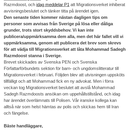
Razmdoost, och
idag meddelar P1
att Migrationsverket inhiberat
avvisningsbeslutet och tänker titta på ärendet igen.
Den senaste tiden kommer nästan dagligen tips om
personer som avvisas från Sverige på lösa eller dåliga
grunder, trots stort skyddsbehov. Vi kan inte
publicera/uppmärksamma dem alla, men det här fallet vill vi
uppmärksamma, genom att publicera det brev som skrevs
för att vädja till Migrationsverket att låta Mohammad Sadegh
Razmdoost stanna i Sverige.
Brevet skickades av Svenska PEN och Svenska
Författarförbundets sektion för barn- och ungdomslitteratur till
Migrationsverket i februari. Följden blev att utvisningen uppsköts
tillfälligt och att Mohammad fick en ny advokat. Men i förra
veckan tog Migrationsverket beslutet att avslå Mohammad
Sadegh Razmdoosts ansökan om uppehållstillstånd, och idag
har ärendet överlämnats till Polisen. Vår iranske kollega kan
alltså när som helst hämtas av polis och skickas hem till Iran
och fängelse.
Bäste handläggare,