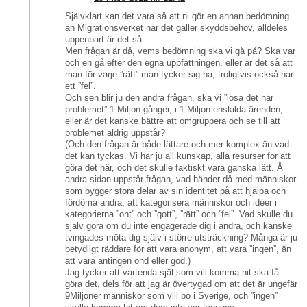
Självklart kan det vara så att ni gör en annan bedömning
än Migrationsverket när det gäller skyddsbehov, alldeles
uppenbart är det så.
Men frågan är då, vems bedömning ska vi gå på? Ska var
och en gå efter den egna uppfattningen, eller är det så att
man för varje ”rätt” man tycker sig ha, troligtvis också har
ett ”fel”.
Och sen blir ju den andra frågan, ska vi ”lösa det här
problemet” 1 Miljon gånger, i 1 Miljon enskilda ärenden,
eller är det kanske bättre att omgruppera och se till att
problemet aldrig uppstår?
(Och den frågan är både lättare och mer komplex än vad
det kan tyckas. Vi har ju all kunskap, alla resurser för att
göra det här, och det skulle faktiskt vara ganska lätt. Å
andra sidan uppstår frågan, vad händer då med människor
som bygger stora delar av sin identitet på att hjälpa och
fördöma andra, att kategorisera människor och idéer i
kategorierna ”ont” och ”gott”, ”rätt” och ”fel”. Vad skulle du
själv göra om du inte engagerade dig i andra, och kanske
tvingades möta dig själv i större utsträckning? Många är ju
betydligt räddare för att vara anonym, att vara ”ingen”, än
att vara antingen ond eller god.)
Jag tycker att vartenda själ som vill komma hit ska få
göra det, dels för att jag är övertygad om att det är ungefär
9Miljoner människor som vill bo i Sverige, och ”ingen”