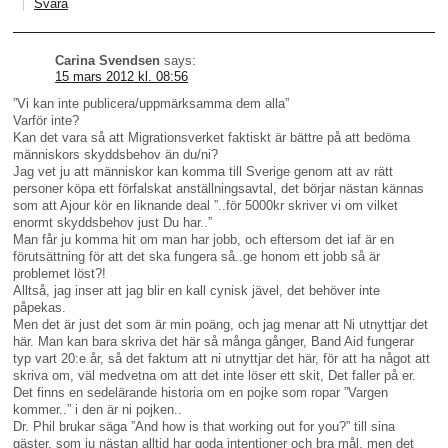
Svara
Carina Svendsen
says:
15 mars 2012 kl. 08:56
”Vi kan inte publicera/uppmärksamma dem alla”
Varför inte?
Kan det vara så att Migrationsverket faktiskt är bättre på att bedöma
människors skyddsbehov än du/ni?
Jag vet ju att människor kan komma till Sverige genom att av rätt
personer köpa ett förfalskat anställningsavtal, det börjar nästan kännas
som att Ajour kör en liknande deal ”..för 5000kr skriver vi om vilket
enormt skyddsbehov just Du har..”
Man får ju komma hit om man har jobb, och eftersom det iaf är en
förutsättning för att det ska fungera så..ge honom ett jobb så är
problemet löst?!
Alltså, jag inser att jag blir en kall cynisk jävel, det behöver inte
påpekas.
Men det är just det som är min poäng, och jag menar att Ni utnyttjar det
här. Man kan bara skriva det här så många gånger, Band Aid fungerar
typ vart 20:e år, så det faktum att ni utnyttjar det här, för att ha något att
skriva om, väl medvetna om att det inte löser ett skit, Det faller på er.
Det finns en sedelärande historia om en pojke som ropar ”Vargen
kommer..” i den är ni pojken..
Dr. Phil brukar säga ”And how is that working out for you?” till sina
gäster, som ju nästan alltid har goda intentioner och bra mål, men det