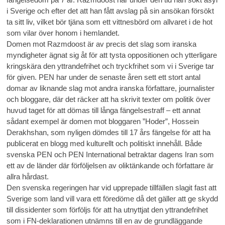
i Sverige och efter det att han fått avslag på sin ansökan försökt
ta sitt liv, vilket bör tjäna som ett vittnesbörd om allvaret i de hot
som vilar över honom i hemlandet.
Domen mot Razmdoost är av precis det slag som iranska
myndigheter ägnat sig åt för att tysta oppositionen och ytterligare
kringskära den yttrandefrihet och tryckfrihet som vi i Sverige tar
för given. PEN har under de senaste åren sett ett stort antal
domar av liknande slag mot andra iranska författare, journalister
och bloggare, där det räcker att ha skrivit texter om politik över
huvud taget för att dömas till långa fängelsestraff – ett annat
sådant exempel är domen mot bloggaren ”Hoder”, Hossein
Derakhshan, som nyligen dömdes till 17 års fängelse för att ha
publicerat en blogg med kulturellt och politiskt innehåll. Både
svenska PEN och PEN International betraktar dagens Iran som
ett av de länder där förföljelsen av oliktänkande och författare är
allra hårdast.
Den svenska regeringen har vid upprepade tillfällen slagit fast att
Sverige som land vill vara ett föredöme då det gäller att ge skydd
till dissidenter som förföljs för att ha utnyttjat den yttrandefrihet
som i FN-deklarationen utnämns till en av de grundläggande