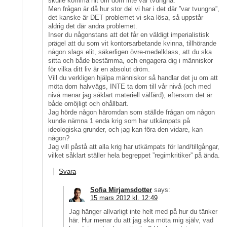
skulle komma hit om dom inte var tvungna.
Men frågan är då hur stor del vi har i det där ”var tvungna”,
det kanske är DET problemet vi ska lösa, så uppstår
aldrig det där andra problemet.
Inser du någonstans att det får en väldigt imperialistisk
prägel att du som vit kontorsarbetande kvinna, tillhörande
någon slags elit, säkerligen övre-medelklass, att du ska
sitta och både bestämma, och engagera dig i människor
för vilka ditt liv är en absolut dröm.
Vill du verkligen hjälpa människor så handlar det ju om att
möta dom halvvägs, INTE ta dom till vår nivå (och med
nivå menar jag såklart materiell välfärd), eftersom det är
både omöjligt och ohållbart.
Jag hörde någon häromdan som ställde frågan om någon
kunde nämna 1 enda krig som har utkämpats på
ideologiska grunder, och jag kan föra den vidare, kan
någon?
Jag vill påstå att alla krig har utkämpats för land/tillgångar,
vilket såklart ställer hela begreppet ”regimkritiker” på ända.
Svara
Sofia Mirjamsdotter
says:
15 mars 2012 kl. 12:49
Jag hänger allvarligt inte helt med på hur du tänker
här. Hur menar du att jag ska möta mig själv, vad