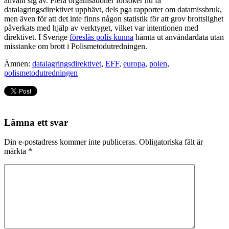
använt sig av. Flera organisationer försöker nu få
datalagringsdirektivet upphävt, dels pga rapporter om datamissbruk,
men även för att det inte finns någon statistik för att grov brottslighet
påverkats med hjälp av verktyget, vilket var intentionen med
direktivet. I Sverige
föreslås polis kunna
hämta ut användardata utan
misstanke om brott i Polismetodutredningen.
Ämnen:
datalagringsdirektivet
,
EFF
,
europa
,
polen
,
polismetodutredningen
Lämna ett svar
Din e-postadress kommer inte publiceras.
Obligatoriska fält är
märkta
*