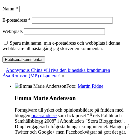
Namn
*
E-postadress
*
Webbplats
Spara mitt namn, min e-postadress och webbplats i denna
webbläsare till nästa gång jag skriver en kommentar.
«
Anonymous China vill riva den kinesiska brandmuren
Åsa Romson (MP) disputerar!
»
Foto:
Martin Ridne
Emma Marie Andersson
Formgivare till yrket och opinionsbildare på fritiden med
bloggen
opassande.se
som fick priset "Årets Politik och
Samhällsblogg 2008" i Aftonbladets "Stora Bloggpriset".
Djupt engagerad i frågeställningar kring internet. Hänger på
Twitter och Google+ men Facebookvägrar så gott det går.