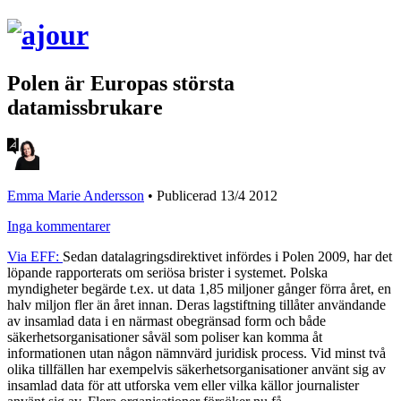
Polen är Europas största
datamissbrukare
Emma Marie Andersson
•
Publicerad 13/4 2012
Inga kommentarer
Via EFF:
Sedan datalagringsdirektivet infördes i Polen 2009, har det
löpande rapporterats om seriösa brister i systemet. Polska
myndigheter begärde t.ex. ut data 1,85 miljoner gånger förra året, en
halv miljon fler än året innan. Deras lagstiftning tillåter användande
av insamlad data i en närmast obegränsad form och både
säkerhetsorganisationer såväl som poliser kan komma åt
informationen utan någon nämnvärd juridisk process. Vid minst två
olika tillfällen har exempelvis säkerhetsorganisationer använt sig av
insamlad data för att utforska vem eller vilka källor journalister