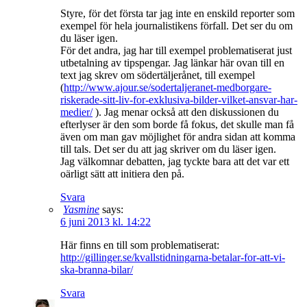
Styre, för det första tar jag inte en enskild reporter som
exempel för hela journalistikens förfall. Det ser du om
du läser igen.
För det andra, jag har till exempel problematiserat just
utbetalning av tipspengar. Jag länkar här ovan till en
text jag skrev om södertäljerånet, till exempel
(
http://www.ajour.se/sodertaljeranet-medborgare-
riskerade-sitt-liv-for-exklusiva-bilder-vilket-ansvar-har-
medier/
). Jag menar också att den diskussionen du
efterlyser är den som borde få fokus, det skulle man få
även om man gav möjlighet för andra sidan att komma
till tals. Det ser du att jag skriver om du läser igen.
Jag välkomnar debatten, jag tyckte bara att det var ett
oärligt sätt att initiera den på.
Svara
Yasmine
says:
6 juni 2013 kl. 14:22
Här finns en till som problematiserat:
http://gillinger.se/kvallstidningarna-betalar-for-att-vi-
ska-branna-bilar/
Svara