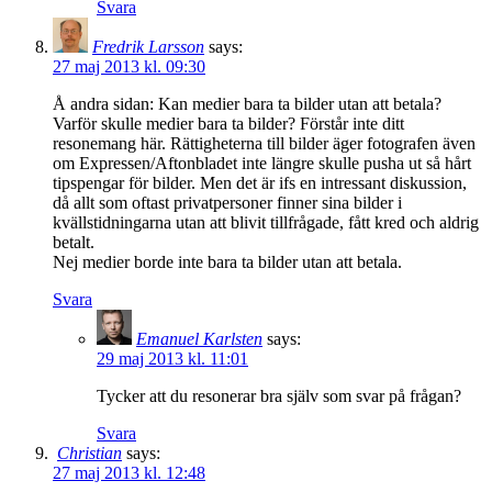
Svara
Fredrik Larsson
says:
27 maj 2013 kl. 09:30
Å andra sidan: Kan medier bara ta bilder utan att betala?
Varför skulle medier bara ta bilder? Förstår inte ditt
resonemang här. Rättigheterna till bilder äger fotografen även
om Expressen/Aftonbladet inte längre skulle pusha ut så hårt
tipspengar för bilder. Men det är ifs en intressant diskussion,
då allt som oftast privatpersoner finner sina bilder i
kvällstidningarna utan att blivit tillfrågade, fått kred och aldrig
betalt.
Nej medier borde inte bara ta bilder utan att betala.
Svara
Emanuel Karlsten
says:
29 maj 2013 kl. 11:01
Tycker att du resonerar bra själv som svar på frågan?
Svara
Christian
says:
27 maj 2013 kl. 12:48