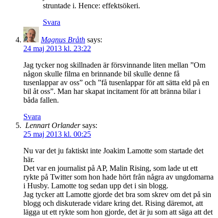
struntade i. Hence: effektsökeri.
Svara
Magnus Bråth
says:
24 maj 2013 kl. 23:22
Jag tycker nog skillnaden är försvinnande liten mellan ”Om
någon skulle filma en brinnande bil skulle denne få
tusenlappar av oss” och ”få tusenlappar för att sätta eld på en
bil åt oss”. Man har skapat incitament för att bränna bilar i
båda fallen.
Svara
Lennart Orlander
says:
25 maj 2013 kl. 00:25
Nu var det ju faktiskt inte Joakim Lamotte som startade det
här.
Det var en journalist på AP, Malin Rising, som lade ut ett
rykte på Twitter som hon hade hört från några av ungdomarna
i Husby. Lamotte tog sedan upp det i sin blogg.
Jag tycker att Lamotte gjorde det bra som skrev om det på sin
blogg och diskuterade vidare kring det. Rising däremot, att
lägga ut ett rykte som hon gjorde, det är ju som att säga att det