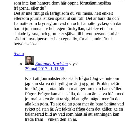
som inte kan hantera dom här öppna förutsättningslösa
frågorna, eller du?
Det är inte riktigt så farligt som du vill mena, helt enkelt
eftersom journalistiken spelat ut sin roll. Det är bara du och
Lamotte som bryr sig om vad du och Lamotte tycker,och där
har ni ju hamnat av helt egen förskyllan, så blev et när ni
slutade lyssna, och gjorde er själva till huvudpersoner..ni är
såklart huvudpersoner i era egna liv, för alla andra är ni
betydelselösa.
Svara
Emanuel Karlsten
says:
29 maj 2013 kl. 11:56
Klart att journalister ska ställa frågor! Jag vet inte om
jag kan skriva det tydligare än jag gjort. Problemet är
inte frågorna, utan bilden man ger om man bara ställer
frågor. Frågor kan alla ställa, det som är själva idén med
journalistiken är att ta sig tid att göra något mer än det
alla kan göra. Ta sig tid att göra mer än bara berätta vad
ryktet på stan är. Att faktiskt fråga dem det gäller, ge en
balanserad bild av vad som hänt så att sanningen kan
träda fram – vilken den än är.