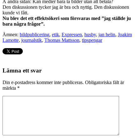
Å andra sidan: Kan medier bara ta bilder utan att betala?
Den diskussionen tycker jag är bra och nyttig. Den diskussionen
kunde vi fått.
Nu blev det ett effektsökeri som försvaras med ”jag ställde ju
bara några frågor”.
Ämnen:
bildpublicering
,
etik
,
Expressen
,
husby
,
jan helin
,
Joakim
Lamotte
,
journalstik
,
Thomas Mattsson
,
tipspengar
Lämna ett svar
Din e-postadress kommer inte publiceras.
Obligatoriska fält är
märkta
*