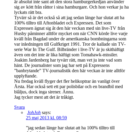
är absolut inte sant att den stora hamburgerkedjan använder
sig av kött från råttor i sina hamburgare. Och hon verkar ju ha
lyckats rätt bra.
Tyvärr så är det också så att jag sedan länge har slutat att ha
100% tilltro till Aftonbladet och Expressen. Det som
Expressen ägnat sig åt den här veckan med sin live-TV från
Husby påminner alltför mycket om när CNN körde live varje
kväll från Bagdad under de amerikanska bombningarna som
var inledningen till Gulfkriget 1991. Tror de kallade sin TV-
serie War In The Gulf. Bilbränder i live-TV är ju skithäftigt
även om det inte är lika häftigt som Tomahawk-missiler.
Joakim Jardenberg har tyvärr rätt, man vet ju inte vad som
hänt. De journalister som jag har sett på Expressens
”banbrytande” TV-journalistik den här veckan är inte alltför
upplyftande.
Nu fredag kväll flyger det fler helikoptrar än vanligt över
Årsta. Har också sett ett par polisbilar och en brandbil med
blåljus, dock inga sirener. Ännu.
Jag tycker mest att det är tråkigt.
Svara
JohJoh
says:
25 maj 2013 kl. 08:59
”jag sedan länge har slutat att ha 100% tilltro till