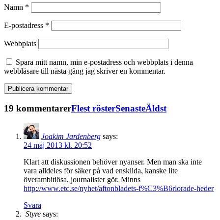
Namn
*
E-postadress
*
Webbplats
Spara mitt namn, min e-postadress och webbplats i denna
webbläsare till nästa gång jag skriver en kommentar.
19 kommentarer
Flest röster
Senaste
Äldst
Joakim Jardenberg
says:
24 maj 2013 kl. 20:52
Klart att diskussionen behöver nyanser. Men man ska inte
vara alldeles för säker på vad enskilda, kanske lite
överambitiösa, journalister gör. Minns
http://www.etc.se/nyhet/aftonbladets-f%C3%B6rlorade-heder
Svara
Styre
says: