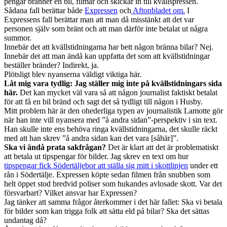
pengar bränner en bil, filmar och skickar in till kvällspressen.
Sådana fall berättar både
Expressen
och
Aftonbladet om.
I
Expressens fall berättar man att man då misstänkt att det var
personen själv som bränt och att man därför inte betalat ut några
summor.
Innebär det att kvällstidningarna har bett någon bränna bilar? Nej.
Innebär det att man ändå kan uppfatta det som att kvällstidningar
beställer bränder? Indirekt, ja.
Plötsligt blev nyanserna väldigt viktiga här.
Låt mig vara tydlig: Jag ställer mig inte på kvällstidningars sida
här.
Det kan mycket väl vara så att någon journalist faktiskt betalat
för att få en bil bränd och sagt det så tydligt till någon i Husby.
Mitt problem här är den ohederliga typen av journalistik Lamotte gör
när han inte vill nyansera med ”å andra sidan”-perspektiv i sin text.
Han skulle inte ens behöva ringa kvällstidningarna, det skulle räckt
med att han skrev ”å andra sidan kan det vara [såhär]”.
Ska vi ändå prata sakfrågan?
Det är klart att det är problematiskt
att betala ut tipspengar för bilder. Jag skrev en text om hur
tipspengar fick Södertäljebor att ställa sig mitt i skottlinjen
under ett
rån i Södertälje. Expressen köpte sedan filmen från snubben som
helt öppet stod bredvid poliser som hukandes avlosade skott. Var det
försvarbart? Vilket ansvar har Expressen?
Jag tänker att samma frågor återkommer i det här fallet: Ska vi betala
för bilder som kan trigga folk att sätta eld på bilar? Ska det sättas
undantag då?