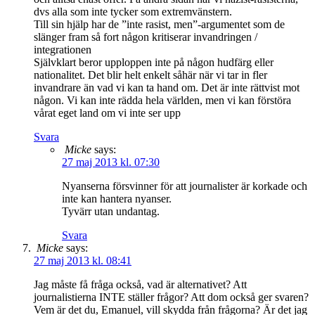
dvs alla som inte tycker som extremvänstern.
Till sin hjälp har de ”inte rasist, men”-argumentet som de
slänger fram så fort någon kritiserar invandringen /
integrationen
Självklart beror upploppen inte på någon hudfärg eller
nationalitet. Det blir helt enkelt såhär när vi tar in fler
invandrare än vad vi kan ta hand om. Det är inte rättvist mot
någon. Vi kan inte rädda hela världen, men vi kan förstöra
vårat eget land om vi inte ser upp
Svara
Micke
says:
27 maj 2013 kl. 07:30
Nyanserna försvinner för att journalister är korkade och
inte kan hantera nyanser.
Tyvärr utan undantag.
Svara
Micke
says:
27 maj 2013 kl. 08:41
Jag måste få fråga också, vad är alternativet? Att
journalistierna INTE ställer frågor? Att dom också ger svaren?
Vem är det du, Emanuel, vill skydda från frågorna? Är det jag