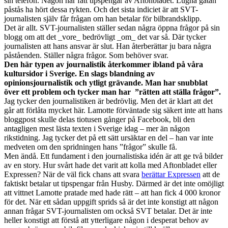
sin telefon. Någon har fått tipspengar av Aftonbladet. Lugna gatan
påstås ha hört dessa rykten. Och det sista indiciet är att SVT-
journalisten själv får frågan om han betalar för bilbrandsklipp.
Det är allt. SVT-journalisten ställer sedan några öppna frågor på sin
blogg om att det _vore_ bedrövligt _om_ det var så. Där tycker
journalisten att hans ansvar är slut. Han återberättar ju bara några
påståenden. Ställer några frågor. Som behöver svar.
Den här typen av journalistik återkommer ibland på våra
kultursidor i Sverige. En slags blandning av
opinionsjournalistik och ytligt grävande. Man har snubblat
över ett problem och tycker man har ”rätten att ställa frågor”.
Jag tycker den journalistiken är bedrövlig. Men det är klart att det
går att förlåta mycket här. Lamotte förväntade sig säkert inte att hans
bloggpost skulle delas tiotusen gånger på Facebook, bli den
antagligen mest lästa texten i Sverige idag – mer än någon
rikstidning. Jag tycker det på ett sätt ursäktar en del – han var inte
medveten om den spridningen hans ”frågor” skulle få.
Men ändå. Ett fundament i den journalistiska idén är att ge två bilder
av en story. Hur svårt hade det varit att kolla med Aftonbladet eller
Expressen? När de väl fick chans att svara
berättar Expressen
att de
faktiskt betalar ut tipspengar från Husby. Därmed är det inte omöjligt
att vittnet Lamotte pratade med hade rätt – att han fick 4 000 kronor
för det. När ett sådan uppgift sprids så är det inte konstigt att någon
annan frågar SVT-journalisten om också SVT betalar. Det är inte
heller konstigt att förstå att ytterligare någon i desperat behov av