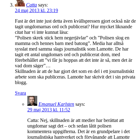
Catta
says:
24 maj 2013 kl. 23:19
Fast är det inte just detta även kvällspressen gjort också när de
tagit ungdomarnas ord och publicerat? Hur mycket liknande
citat har vi inte kunnat läsa:
”Polisen skrek stick hem negerjävlar” och ”Polisen slog en
mamma och hennes barn med batong”. Media har alltså
sysslat med samma slags journalistik som Lamotte. De har
tagit ett antal ungdomars ord och publicerat dom, med
förebehållet att ”vi får ju hoppas att det inte är så, men det är
vad dom säger”…
Skillnaden är att de har gjort det som en del i ett journalistiskt
arbete som ska publiceras. Lamotte har skrivit det i sin privata
blogg.
Svara
Emanuel Karlsten
says:
29 maj 2013 kl. 11:52
Catta: Nej, skillnaden är att medier har berättat att
ungdomar sagt det – och sedan låtit polisen
kommentera uppgifterna. Det är en grundpelare i det
journalistiska hantverket och förvånande att Lamotte