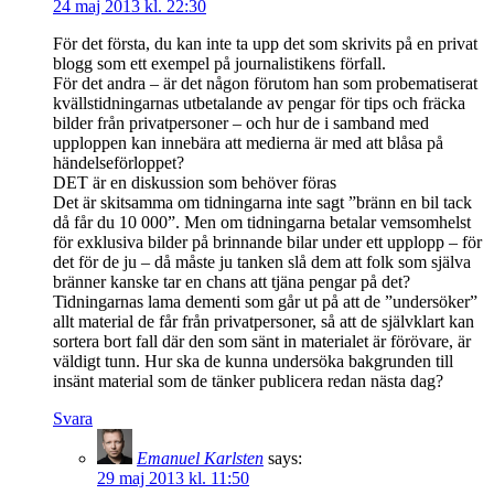
24 maj 2013 kl. 22:30
För det första, du kan inte ta upp det som skrivits på en privat
blogg som ett exempel på journalistikens förfall.
För det andra – är det någon förutom han som probematiserat
kvällstidningarnas utbetalande av pengar för tips och fräcka
bilder från privatpersoner – och hur de i samband med
upploppen kan innebära att medierna är med att blåsa på
händelseförloppet?
DET är en diskussion som behöver föras
Det är skitsamma om tidningarna inte sagt ”bränn en bil tack
då får du 10 000”. Men om tidningarna betalar vemsomhelst
för exklusiva bilder på brinnande bilar under ett upplopp – för
det för de ju – då måste ju tanken slå dem att folk som själva
bränner kanske tar en chans att tjäna pengar på det?
Tidningarnas lama dementi som går ut på att de ”undersöker”
allt material de får från privatpersoner, så att de självklart kan
sortera bort fall där den som sänt in materialet är förövare, är
väldigt tunn. Hur ska de kunna undersöka bakgrunden till
insänt material som de tänker publicera redan nästa dag?
Svara
Emanuel Karlsten
says:
29 maj 2013 kl. 11:50