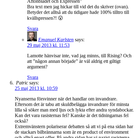
Aftonbladet och Expressen”
Bra text men jag hickar till vid det du skriver (ovan).
Betyder det alltså att du tidigare hade 100% tilltro till
kvällspressen?! 😮
Svara
Emanuel Karlsten
says:
29 maj 2013 kl. 11:53
Lamotte hänvisar inte, vad jag minns, till Rising? Och
att ”någon annan började” är väl aldrig ett giltigt
argument?
Svara
Patric
says:
25 maj 2013 kl. 10:59
Nyanserna försvinner när det handlar om invandrare.
Eftersom det är tabu att skuldbelägga invandrare för minsta
lilla så söker man med ljus och lykta efter andra syndabockar.
Kan det vara rasisternas fel? Kanske är det tidningarnas fel
också?
Extremvänstern polariserar debatten så att vi på ena sidan har
de stackars bilbrännarna som är en product of environment
och alltså enast offer. På andra sidan har vi nazist-rasisterna,