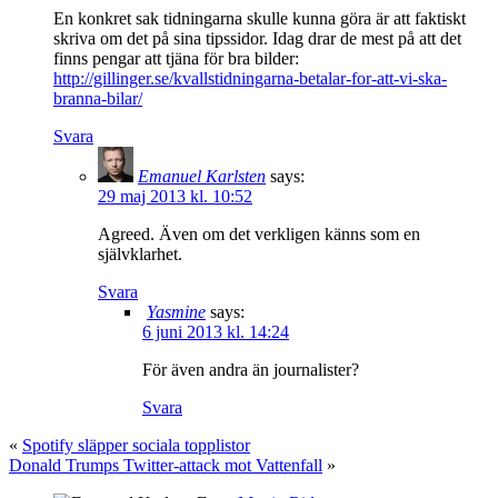
En konkret sak tidningarna skulle kunna göra är att faktiskt
skriva om det på sina tipssidor. Idag drar de mest på att det
finns pengar att tjäna för bra bilder:
http://gillinger.se/kvallstidningarna-betalar-for-att-vi-ska-
branna-bilar/
Svara
Emanuel Karlsten
says:
29 maj 2013 kl. 10:52
Agreed. Även om det verkligen känns som en
självklarhet.
Svara
Yasmine
says:
6 juni 2013 kl. 14:24
För även andra än journalister?
Svara
«
Spotify släpper sociala topplistor
Donald Trumps Twitter-attack mot Vattenfall
»