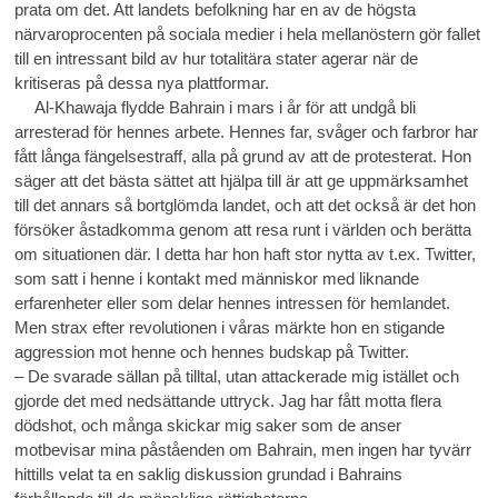
prata om det. Att landets befolkning har en av de högsta
närvaroprocenten på sociala medier i hela mellanöstern gör fallet
till en intressant bild av hur totalitära stater agerar när de
kritiseras på dessa nya plattformar.
Al-Khawaja flydde Bahrain i mars i år för att undgå bli
arresterad för hennes arbete. Hennes far, svåger och farbror har
fått långa fängelsestraff, alla på grund av att de protesterat. Hon
säger att det bästa sättet att hjälpa till är att ge uppmärksamhet
till det annars så bortglömda landet, och att det också är det hon
försöker åstadkomma genom att resa runt i världen och berätta
om situationen där. I detta har hon haft stor nytta av t.ex. Twitter,
som satt i henne i kontakt med människor med liknande
erfarenheter eller som delar hennes intressen för hemlandet.
Men strax efter revolutionen i våras märkte hon en stigande
aggression mot henne och hennes budskap på Twitter.
– De svarade sällan på tilltal, utan attackerade mig istället och
gjorde det med nedsättande uttryck. Jag har fått motta flera
dödshot, och många skickar mig saker som de anser
motbevisar mina påståenden om Bahrain, men ingen har tyvärr
hittills velat ta en saklig diskussion grundad i Bahrains