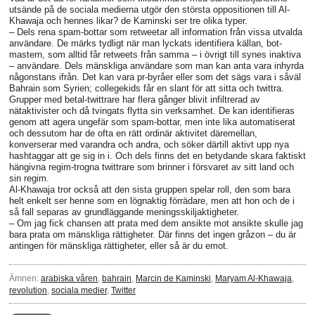
utsände på de sociala medierna utgör den största oppositionen till Al-
Khawaja och hennes likar? de Kaminski ser tre olika typer.
– Dels rena spam-bottar som retweetar all information från vissa utvalda
användare. De märks tydligt när man lyckats identifiera källan, bot-
mastern, som alltid får retweets från samma – i övrigt till synes inaktiva
– användare. Dels mänskliga användare som man kan anta vara inhyrda
någonstans ifrån. Det kan vara pr-byråer eller som det sägs vara i såväl
Bahrain som Syrien; collegekids får en slant för att sitta och twittra.
Grupper med betal-twittrare har flera gånger blivit infiltrerad av
nätaktivister och då tvingats flytta sin verksamhet. De kan identifieras
genom att agera ungefär som spam-bottar, men inte lika automatiserat
och dessutom har de ofta en rätt ordinär aktivitet däremellan,
konverserar med varandra och andra, och söker därtill aktivt upp nya
hashtaggar att ge sig in i. Och dels finns det en betydande skara faktiskt
hängivna regim-trogna twittrare som brinner i försvaret av sitt land och
sin regim.
Al-Khawaja tror också att den sista gruppen spelar roll, den som bara
helt enkelt ser henne som en lögnaktig förrädare, men att hon och de i
så fall separas av grundläggande meningsskiljaktigheter.
– Om jag fick chansen att prata med dem ansikte mot ansikte skulle jag
bara prata om mänskliga rättigheter. Där finns det ingen gråzon – du är
antingen för mänskliga rättigheter, eller så är du emot.
Ämnen:
arabiska våren
,
bahrain
,
Marcin de Kaminski
,
Maryam Al-Khawaja
,
revolution
,
sociala medier
,
Twitter