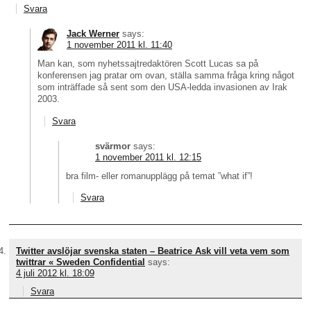
Svara
Jack Werner
says:
1 november 2011 kl. 11:40
Man kan, som nyhetssajtredaktören Scott Lucas sa på
konferensen jag pratar om ovan, ställa samma fråga kring något
som inträffade så sent som den USA-ledda invasionen av Irak
2003.
Svara
svärmor
says:
1 november 2011 kl. 12:15
bra film- eller romanupplägg på temat ”what if”!
Svara
Twitter avslöjar svenska staten – Beatrice Ask vill veta vem som
twittrar « Sweden Confidential
says:
4 juli 2012 kl. 18:09
Svara