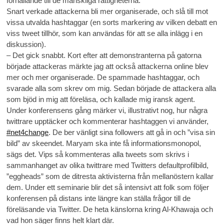
förhållande till de mänskliga rättigheterna.
Snart verkade attackerna bli mer organiserade, och slå till mot
vissa utvalda hashtaggar (en sorts markering av vilken debatt en
viss tweet tillhör, som kan användas för att se alla inlägg i en
diskussion).
– Det gick snabbt. Kort efter att demonstranterna på gatorna
började attackeras märkte jag att också attackerna online blev
mer och mer organiserade. De spammade hashtaggar, och
svarade alla som skrev om mig. Sedan började de attackera alla
som bjöd in mig att föreläsa, och kallade mig iransk agent.
Under konferensens gång märker vi, illustrativt nog, hur några
twittrare upptäcker och kommenterar hashtaggen vi använder,
#net4change
. De ber vänligt sina followers att gå in och ”visa sin
bild” av skeendet. Maryam ska inte få informationsmonopol,
sägs det. Vips så kommenteras alla tweets som skrivs i
sammanhanget av olika twittrare med Twitters defaultprofilbild,
”eggheads” som de ditresta aktivisterna från mellanöstern kallar
dem. Under ett seminarie blir det så intensivt att folk som följer
konferensen på distans inte längre kan ställa frågor till de
föreläsande via Twitter. De heta känslorna kring Al-Khawaja och
vad hon säger finns helt klart där.