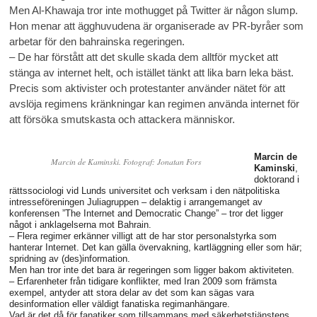
Men Al-Khawaja tror inte mothugget på Twitter är någon slump.
Hon menar att ägghuvudena är organiserade av PR-byråer som
arbetar för den bahrainska regeringen.
– De har förstått att det skulle skada dem alltför mycket att
stänga av internet helt, och istället tänkt att lika barn leka bäst.
Precis som aktivister och protestanter använder nätet för att
avslöja regimens kränkningar kan regimen använda internet för
att försöka smutskasta och attackera människor.
Marcin de
Marcin de Kaminski. Fotograf: Jonatan Fors
Kaminski
,
doktorand i
rättssociologi vid Lunds universitet och verksam i den nätpolitiska
intresseföreningen Juliagruppen – delaktig i arrangemanget av
konferensen ”The Internet and Democratic Change” – tror det ligger
något i anklagelserna mot Bahrain.
– Flera regimer erkänner villigt att de har stor personalstyrka som
hanterar Internet. Det kan gälla övervakning, kartläggning eller som här;
spridning av (des)information.
Men han tror inte det bara är regeringen som ligger bakom aktiviteten.
– Erfarenheter från tidigare konflikter, med Iran 2009 som främsta
exempel, antyder att stora delar av det som kan sägas vara
desinformation eller väldigt fanatiska regimanhängare.
Vad är det då för fanatiker som tillsammans med säkerhetstjänstens