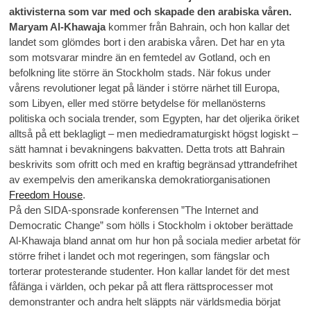
aktivisterna som var med och skapade den arabiska våren.
Maryam Al-Khawaja
kommer från Bahrain, och hon kallar det
landet som glömdes bort i den arabiska våren. Det har en yta
som motsvarar mindre än en femtedel av Gotland, och en
befolkning lite större än Stockholm stads. När fokus under
vårens revolutioner legat på länder i större närhet till Europa,
som Libyen, eller med större betydelse för mellanösterns
politiska och sociala trender, som Egypten, har det oljerika öriket
alltså på ett beklagligt – men mediedramaturgiskt högst logiskt –
sätt hamnat i bevakningens bakvatten. Detta trots att Bahrain
beskrivits som ofritt och med en kraftig begränsad yttrandefrihet
av exempelvis den amerikanska demokratiorganisationen
Freedom House
.
På den SIDA-sponsrade konferensen ”The Internet and
Democratic Change” som hölls i Stockholm i oktober berättade
Al-Khawaja bland annat om hur hon på sociala medier arbetat för
större frihet i landet och mot regeringen, som fängslar och
torterar protesterande studenter. Hon kallar landet för det mest
fåfänga i världen, och pekar på att flera rättsprocesser mot
demonstranter och andra helt släppts när världsmedia börjat