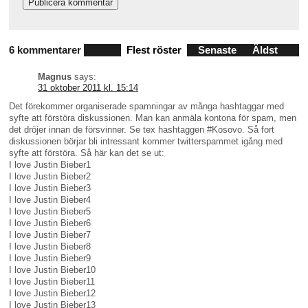
6 kommentarer
Flest röster
Senaste
Äldst
Magnus
says:
31 oktober 2011 kl. 15:14
Det förekommer organiserade spamningar av många hashtaggar med
syfte att förstöra diskussionen. Man kan anmäla kontona för spam, men
det dröjer innan de försvinner. Se tex hashtaggen #Kosovo. Så fort
diskussionen börjar bli intressant kommer twitterspammet igång med
syfte att förstöra. Så här kan det se ut:
I love Justin Bieber1
I love Justin Bieber2
I love Justin Bieber3
I love Justin Bieber4
I love Justin Bieber5
I love Justin Bieber6
I love Justin Bieber7
I love Justin Bieber8
I love Justin Bieber9
I love Justin Bieber10
I love Justin Bieber11
I love Justin Bieber12
I love Justin Bieber13