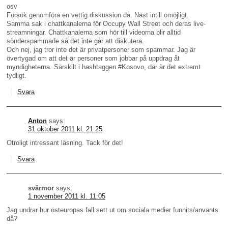
osv
Försök genomföra en vettig diskussion då. Näst intill omöjligt.
Samma sak i chattkanalerna för Occupy Wall Street och deras live-
streamningar. Chattkanalerna som hör till videorna blir alltid
sönderspammade så det inte går att diskutera.
Och nej, jag tror inte det är privatpersoner som spammar. Jag är
övertygad om att det är personer som jobbar på uppdrag åt
myndigheterna. Särskilt i hashtaggen #Kosovo, där är det extremt
tydligt.
Svara
Anton
says:
31 oktober 2011 kl. 21:25
Otroligt intressant läsning. Tack för det!
Svara
svärmor
says:
1 november 2011 kl. 11:05
Jag undrar hur östeuropas fall sett ut om sociala medier funnits/använts
då?