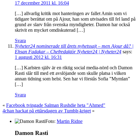
17 december 2011 kl. 16:04
[…] allvarlig kritik mot hanteringen av fallet Amin som vi
tidigare berättat om på Ajour, han som utvisades till fel land på
grund av slarv från svenska myndigheter. Damon har också
skrivit en mycket omdiskuterad […]
Svara
Nyheter24 nominerade till årets nyhetssajt – men Ajour då? |
Ehsan Fadakar – Chefredaktör Nyheter24 | Nyheter24
says:
1 augusti 2012 kl. 16:31
[…] Karlsten själv är en riktig social media-nörd och Damon
Rasti slår till med ett avslöjande som skulle platsa i vilken
annan tidning som helst. Sen har vi förstås Sofia ”Mymlan”
[…]
Svara
«
Facebook tvingade Salman Rushdie heta "Ahmed"
4chan hackat på ettårsdagen av Tumblr-kriget
»
Foto:
Martin Ridne
Damon Rasti