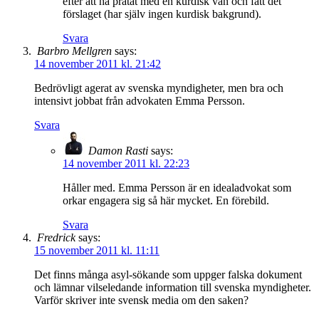
efter att ha pratat med en kurdisk vän och fått det
förslaget (har själv ingen kurdisk bakgrund).
Svara
Barbro Mellgren
says:
14 november 2011 kl. 21:42
Bedrövligt agerat av svenska myndigheter, men bra och
intensivt jobbat från advokaten Emma Persson.
Svara
Damon Rasti
says:
14 november 2011 kl. 22:23
Håller med. Emma Persson är en idealadvokat som
orkar engagera sig så här mycket. En förebild.
Svara
Fredrick
says:
15 november 2011 kl. 11:11
Det finns många asyl-sökande som uppger falska dokument
och lämnar vilseledande information till svenska myndigheter.
Varför skriver inte svensk media om den saken?