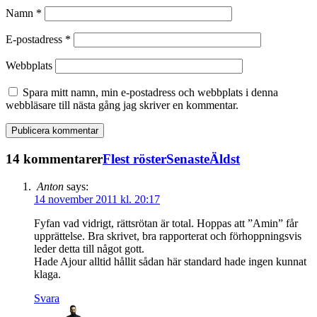
Namn
*
E-postadress
*
Webbplats
Spara mitt namn, min e-postadress och webbplats i denna
webbläsare till nästa gång jag skriver en kommentar.
14 kommentarer
Flest röster
Senaste
Äldst
Anton
says:
14 november 2011 kl. 20:17
Fyfan vad vidrigt, rättsrötan är total. Hoppas att ”Amin” får
upprättelse. Bra skrivet, bra rapporterat och förhoppningsvis
leder detta till något gott.
Hade Ajour alltid hållit sådan här standard hade ingen kunnat
klaga.
Svara