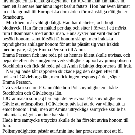
myndigheternas felaktiga agerande. En JO-anmälan lämnades in,
men ett år senare har ännu inget beslut fattats. Hon har även lämnat
in ett klagomål till Europeiska domstolen för mänskliga rättigheter i
Strasbourg.
– Min klient mår väldigt dåligt. Han har diabetes, och högt
blodtryck. Han får en måltid per dag och sitter i förvar, i ett mörkt
rum tillsammans med andra män. Hans syster har varit där och
besökt honom, samt försökt få honom släppt, men irakiska
myndigheter anklagar honom för att ha påstått sig vara irakisk
medborgare, säger Emma Persson till Ajour.
Emma Persson fick inte reda på att hennes klient skulle utvisas, och
begärde efter utvisningen en verkställighetsrapport av gränspolisen i
Stockholm och fick då reda på att Amin felaktigt deporterats till Irak.
– När jag hade fått rapporten skickade jag den dagen efter till
polisen i Gävleborgs län, men fick ingen respons på det, säger
Emma Persson.
Två veckor senare JO-anmälde hon Polismyndigheten i både
Stockholm och Gävleborgs län.
I JO-anmälan som jag har tagit del av svarar Polismyndigheten i
Gävle att gränspolisen i Gävleborg påvisat att de var villiga att ta
emot honom i Irak, men att Amins uttryckliga samtycke skulle ha
inhämtats, något som inte har skett.
Hade inte samtycke uttryckts skulle de ha försökt utvisa honom till
Iran.
Polismyndigheten påstår att Amin inte har protesterat mot att bli