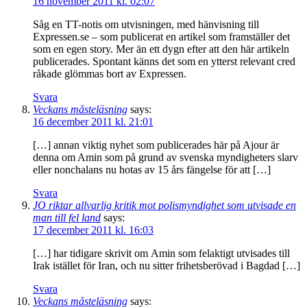
16 november 2011 kl. 02:07
Såg en TT-notis om utvisningen, med hänvisning till
Expressen.se – som publicerat en artikel som framställer det
som en egen story. Mer än ett dygn efter att den här artikeln
publicerades. Spontant känns det som en ytterst relevant cred
råkade glömmas bort av Expressen.
Svara
Veckans måsteläsning
says:
16 december 2011 kl. 21:01
[…] annan viktig nyhet som publicerades här på Ajour är
denna om Amin som på grund av svenska myndigheters slarv
eller nonchalans nu hotas av 15 års fängelse för att […]
Svara
JO riktar allvarlig kritik mot polismyndighet som utvisade en
man till fel land
says:
17 december 2011 kl. 16:03
[…] har tidigare skrivit om Amin som felaktigt utvisades till
Irak istället för Iran, och nu sitter frihetsberövad i Bagdad […]
Svara
Veckans måsteläsning
says: