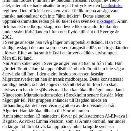
land han föddes i) till Iran av Saddam Hussein i början av 1980-
talet, efter att de hade utsatts för rejält förtryck av den
baathistiska
regimen. Den officiella orsaken var att feilikurdena ansågs vara
iranska nationalister och inte ”äkta irakier”. Deras situation
uppmärksammades redan på 90-talet i den svenska
riksdagen
. Amin
fick iranskt medborgarskap, men levde liksom andra feilikurder
under svåra förhållanden i Iran och flydde till slut till Sverige år
2002.
I Sverige ansökte han två gånger om uppehållstillstånd. Han fick
slutligt avslag i den andra processen i augusti 2009, och togs därefter
i förvar. Efter att ha suttit inlåst i ett år verkställdes utvisningen.
Men till fel land.
När Amin söker asyl i Sverige anger han att han är från Irak. Han
gör det för att lättare få uppehållstillstånd och för att han inte vågar
återvända till Iran. I den andra beslutsprocessen fastslår
Migrationsverket att han är iransk medborgare. Detta konstateras i
samtliga beslut
,
och det anges också att det är till Iran han skall
utvisas om han inte själv visar att han kan åka till något annat land.
Något som Migrationsdomstolen i Stockholm senare fastslår. Men
något går fel. När gruppen anländer till Bagdad inleds en
förhandling där det även visar sig att en av de utvisade är från
Algeriet. Han får åka tillbaka till Storbritannien.
Amin sitter sedan 13 månader i förvar på polisstationen Al-Elwaya i
Bagdad. Advokat Emma Persson, som är Amins ombud, har under
en längre tid försökt väcka uppmärksamhet kring de svenska