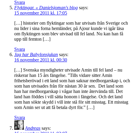
Svara
Flyktingar. « Danielsjoman's blog
says:
15 november 2011 kl. 17:05
[…] historier om flyktingar som har utvisats från Sverige och
nu lider i sina forna hemländer, på Ajour kunde vi igår läsa
om flyktingen som blev utvisad till fel land. Nu kan han få
upp till femton […]
Svara
Jag har Babylonsjukan
says:
16 november 2011 kl. 00:30
[…] Svenska myndigheter utvisade Amin till fel land – nu
riskerar han 15 års fängelse. ”Tills vidare sitter Amin
frihetsberövad i ett land som han saknar medborgarskap i, och
som han utvisades från för nästan 30 år sen. Det land som
han har medborgarskap i vågar han inte återvända till. Det
land han föddes i vill sätta honom i fängelse. Och det land
som han sökte skydd i vill inte stå för sitt misstag. Ett misstag
som Amin ser ut att få betala dyrt för.” […]
Svara
Andreas
says: