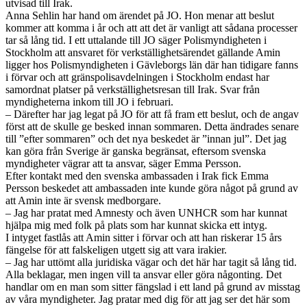
utvisad till Irak.
Anna Sehlin har hand om ärendet på JO. Hon menar att beslut
kommer att komma i år och att att det är vanligt att sådana processer
tar så lång tid. I ett uttalande till JO säger Polismyndigheten i
Stockholm att ansvaret för verkställighetsärendet gällande Amin
ligger hos Polismyndigheten i Gävleborgs län där han tidigare fanns
i förvar och att gränspolisavdelningen i Stockholm endast har
samordnat platser på verkställighetsresan till Irak. Svar från
myndigheterna inkom till JO i februari.
– Därefter har jag legat på JO för att få fram ett beslut, och de angav
först att de skulle ge besked innan sommaren. Detta ändrades senare
till ”efter sommaren” och det nya beskedet är ”innan jul”. Det jag
kan göra från Sverige är ganska begränsat, eftersom svenska
myndigheter vägrar att ta ansvar, säger Emma Persson.
Efter kontakt med den svenska ambassaden i Irak fick Emma
Persson beskedet att ambassaden inte kunde göra något på grund av
att Amin inte är svensk medborgare.
– Jag har pratat med Amnesty och även UNHCR som har kunnat
hjälpa mig med folk på plats som har kunnat skicka ett intyg.
I intyget fastlås att Amin sitter i förvar och att han riskerar 15 års
fängelse för att falskeligen utgett sig att vara irakier.
– Jag har uttömt alla juridiska vägar och det här har tagit så lång tid.
Alla beklagar, men ingen vill ta ansvar eller göra någonting. Det
handlar om en man som sitter fängslad i ett land på grund av misstag
av våra myndigheter. Jag pratar med dig för att jag ser det här som