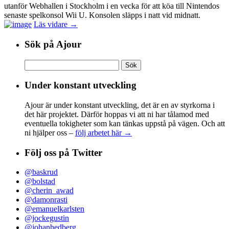
utanför Webhallen i Stockholm i en vecka för att köa till Nintendos
senaste spelkonsol Wii U. Konsolen släpps i natt vid midnatt.
Läs vidare →
Sök på Ajour
Sök
efter:
Under konstant utveckling
Ajour är under konstant utveckling, det är en av styrkorna i
det här projektet. Därför hoppas vi att ni har tålamod med
eventuella tokigheter som kan tänkas uppstå på vägen. Och att
ni hjälper oss –
följ arbetet här →
Följ oss på Twitter
@baskrud
@bolstad
@cherin_awad
@damonrasti
@emanuelkarlsten
@jockegustin
@johanhedberg