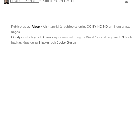
Emanuel Karlsten
• Publicerat
9/11 2011
→
Publiceras av
Ajour
• Allt material är publicerat enligt
CC BY-NC-ND
om inget annat
anges
Om Ajour
•
Policy och kakor
•
Ajour använder sig av
WordPress
, design av
TDH
och
hackas löpande av
Hippies
och
Jocke Gustin