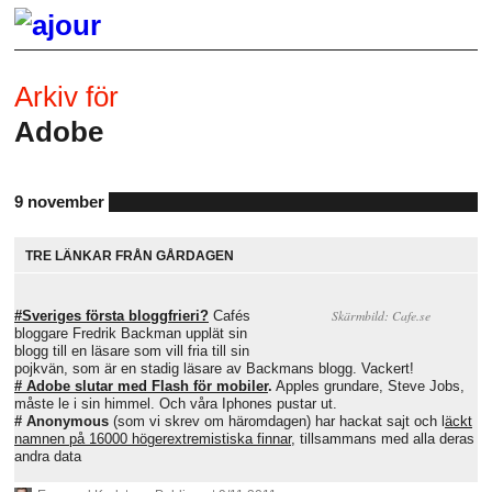
Arkiv för
Adobe
9 november
TRE LÄNKAR FRÅN GÅRDAGEN
Skärmbild: Cafe.se
#Sveriges första bloggfrieri?
Cafés
bloggare Fredrik Backman upplät sin
blogg till en läsare som vill fria till sin
pojkvän, som är en stadig läsare av Backmans blogg. Vackert!
# Adobe slutar med Flash för mobiler
.
Apples grundare, Steve Jobs,
måste le i sin himmel. Och våra Iphones pustar ut.
#
Anonymous
(som vi skrev om häromdagen) har hackat sajt och l
äckt
namnen på 16000 högerextremistiska finnar,
tillsammans med alla deras
andra data