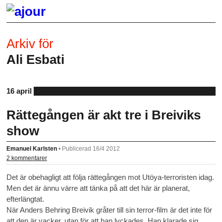
Arkiv för
Ali Esbati
16 april
Rättegången är akt tre i Breiviks
show
Emanuel Karlsten
•
Publicerad 16/4 2012
2 kommentarer
Det är obehagligt att följa rättegången mot Utöya-terroristen idag.
Men det är ännu värre att tänka på att det här är planerat,
efterlängtat.
När Anders Behring Breivik gråter till sin terror-film är det inte för
att den är vacker, utan för att han lyckades. Han klarade sig