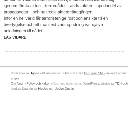
igenom första akten – terrordådet – andra akten – spridandet av
propagandan – och nu tredje akten: rättegången.
Inför en hel värld får terroristen ge röst och ansikte till en
övertygelse och ett manifest vars spridning var själva
anledningen till dådet.
LÄS VIDARE →
Publiceras av
Ajour
• Allt material är publicerat enligt
CC BY-NC-ND
om inget annat
anges
Om Ajour
•
Policy och kakor
•
Ajour använder sig av
WordPress
, design av
TDH
och
hackas löpande av
Hippies
och
Jocke Gustin