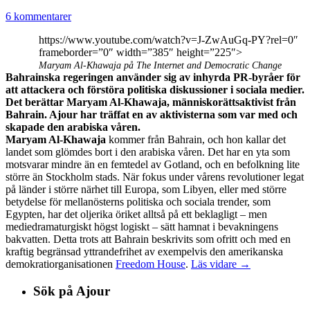
6 kommentarer
https://www.youtube.com/watch?v=J-ZwAuGq-PY?rel=0″
frameborder=”0″ width=”385″ height=”225″>
Maryam Al-Khawaja på The Internet and Democratic Change
Bahrainska regeringen använder sig av inhyrda PR-byråer för
att attackera och förstöra politiska diskussioner i sociala medier.
Det berättar Maryam Al-Khawaja, människorättsaktivist från
Bahrain. Ajour har träffat en av aktivisterna som var med och
skapade den arabiska våren.
Maryam Al-Khawaja
kommer från Bahrain, och hon kallar det
landet som glömdes bort i den arabiska våren. Det har en yta som
motsvarar mindre än en femtedel av Gotland, och en befolkning lite
större än Stockholm stads. När fokus under vårens revolutioner legat
på länder i större närhet till Europa, som Libyen, eller med större
betydelse för mellanösterns politiska och sociala trender, som
Egypten, har det oljerika öriket alltså på ett beklagligt – men
mediedramaturgiskt högst logiskt – sätt hamnat i bevakningens
bakvatten. Detta trots att Bahrain beskrivits som ofritt och med en
kraftig begränsad yttrandefrihet av exempelvis den amerikanska
demokratiorganisationen
Freedom House
.
Läs vidare →
Sök på Ajour