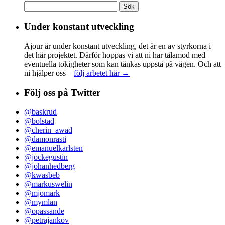
Sök
efter:
Under konstant utveckling
Ajour är under konstant utveckling, det är en av styrkorna i
det här projektet. Därför hoppas vi att ni har tålamod med
eventuella tokigheter som kan tänkas uppstå på vägen. Och att
ni hjälper oss –
följ arbetet här →
Följ oss på Twitter
@baskrud
@bolstad
@cherin_awad
@damonrasti
@emanuelkarlsten
@jockegustin
@johanhedberg
@kwasbeb
@markuswelin
@mjomark
@mymlan
@opassande
@petrajankov