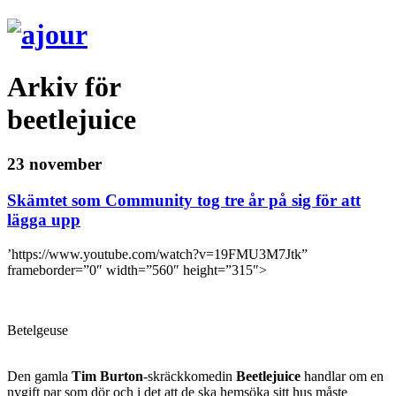
Arkiv för
beetlejuice
23 november
Skämtet som Community tog tre år på sig för att
lägga upp
’https://www.youtube.com/watch?v=19FMU3M7Jtk”
frameborder=”0″ width=”560″ height=”315″>
Betelgeuse
Den gamla
Tim Burton
-skräckkomedin
Beetlejuice
handlar om en
nygift par som dör och i det att de ska hemsöka sitt hus måste