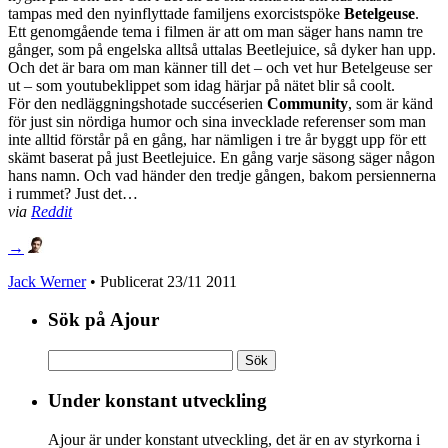
tampas med den nyinflyttade familjens exorcistspöke
Betelgeuse
.
Ett genomgående tema i filmen är att om man säger hans namn tre
gånger, som på engelska alltså uttalas Beetlejuice, så dyker han upp.
Och det är bara om man känner till det – och vet hur Betelgeuse ser
ut – som youtubeklippet som idag härjar på nätet blir så coolt.
För den nedläggningshotade succéserien
Community
, som är känd
för just sin nördiga humor och sina invecklade referenser som man
inte alltid förstår på en gång, har nämligen i tre år byggt upp för ett
skämt baserat på just Beetlejuice. En gång varje säsong säger någon
hans namn. Och vad händer den tredje gången, bakom persiennerna
i rummet? Just det…
via
Reddit
→
Jack Werner
• Publicerat
23/11 2011
Sök på Ajour
Sök
efter:
Under konstant utveckling
Ajour är under konstant utveckling, det är en av styrkorna i