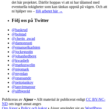
det här projektet. Därför hoppas vi att ni har tålamod med
eventuella tokigheter som kan tänkas uppstå på vägen. Och att
ni hjälper oss –
följ arbetet här →
Följ oss på Twitter
@baskrud
@bolstad
@cherin_awad
@damonrasti
@emanuelkarlsten
@jockegustin
@johanhedberg
@kwasbeb
@markuswelin
@mjomark
@mymlan
@opassande
@petrajankov
@tanvirmansur
@ulfbjereld
Publiceras av
Ajour
• Allt material är publicerat enligt
CC BY-NC-
ND
om inget annat anges
Om Ajour
•
Policy och kakor
•
Ajour använder sig av
WordPress
,