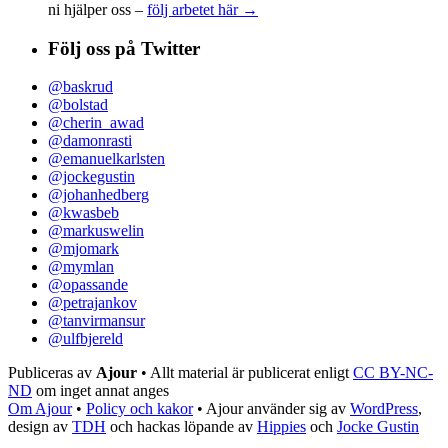
ni hjälper oss –
följ arbetet här →
Följ oss på Twitter
@baskrud
@bolstad
@cherin_awad
@damonrasti
@emanuelkarlsten
@jockegustin
@johanhedberg
@kwasbeb
@markuswelin
@mjomark
@mymlan
@opassande
@petrajankov
@tanvirmansur
@ulfbjereld
Publiceras av
Ajour
• Allt material är publicerat enligt
CC BY-NC-
ND
om inget annat anges
Om Ajour
•
Policy och kakor
•
Ajour använder sig av
WordPress
,
design av
TDH
och hackas löpande av
Hippies
och
Jocke Gustin