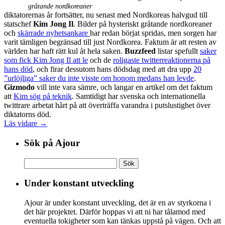
gråtande nordkoreaner
diktatorernas år fortsätter, nu senast med Nordkoreas halvgud till
statschef
Kim Jong Il
. Bilder på hysteriskt gråtande nordkoreaner
och
skärrade nyhetsankare
har redan börjat spridas, men sorgen har
varit tämligen begränsad till just Nordkorea. Faktum är att resten av
världen har haft rätt kul åt hela saken.
Buzzfeed
listar spefullt
saker
som fick Kim Jong Il att le
och de
roligaste twitterreaktionerna på
hans död
, och firar dessutom hans dödsdag med att dra upp
20
”urlöjliga” saker du inte visste om honom medans han levde
.
Gizmodo
vill inte vara sämre, och langar en artikel om det faktum
att
Kim sög på teknik
. Samtidigt har svenska och internationella
twittrare arbetat hårt på att överträffa varandra i putslustighet över
diktatorns död.
Läs vidare →
Sök på Ajour
Sök
efter:
Under konstant utveckling
Ajour är under konstant utveckling, det är en av styrkorna i
det här projektet. Därför hoppas vi att ni har tålamod med
eventuella tokigheter som kan tänkas uppstå på vägen. Och att