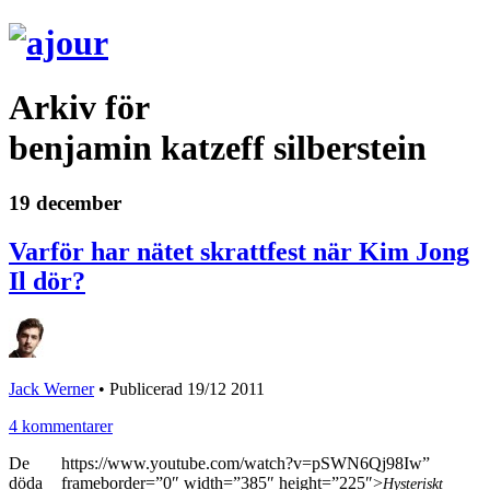
Arkiv för
benjamin katzeff silberstein
19 december
Varför har nätet skrattfest när Kim Jong
Il dör?
Jack Werner
•
Publicerad 19/12 2011
4 kommentarer
De
https://www.youtube.com/watch?v=pSWN6Qj98Iw”
döda
frameborder=”0″ width=”385″ height=”225″>
Hysteriskt