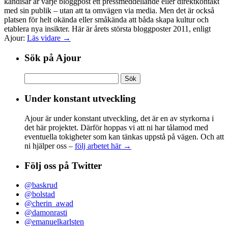
kändisar är varje bloggpost ett pressmeddellande eller direktkontakt
med sin publik – utan att ta omvägen via media. Men det är också
platsen för helt okända eller småkända att båda skapa kultur och
etablera nya insikter. Här är årets största bloggposter 2011, enligt
Ajour:
Läs vidare →
Sök på Ajour
Sök
efter:
Under konstant utveckling
Ajour är under konstant utveckling, det är en av styrkorna i
det här projektet. Därför hoppas vi att ni har tålamod med
eventuella tokigheter som kan tänkas uppstå på vägen. Och att
ni hjälper oss –
följ arbetet här →
Följ oss på Twitter
@baskrud
@bolstad
@cherin_awad
@damonrasti
@emanuelkarlsten