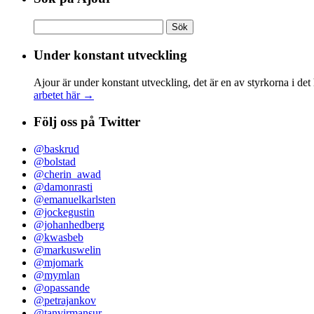
Sök
efter:
Under konstant utveckling
Ajour är under konstant utveckling, det är en av styrkorna i det
arbetet här →
Följ oss på Twitter
@baskrud
@bolstad
@cherin_awad
@damonrasti
@emanuelkarlsten
@jockegustin
@johanhedberg
@kwasbeb
@markuswelin
@mjomark
@mymlan
@opassande
@petrajankov
@tanvirmansur