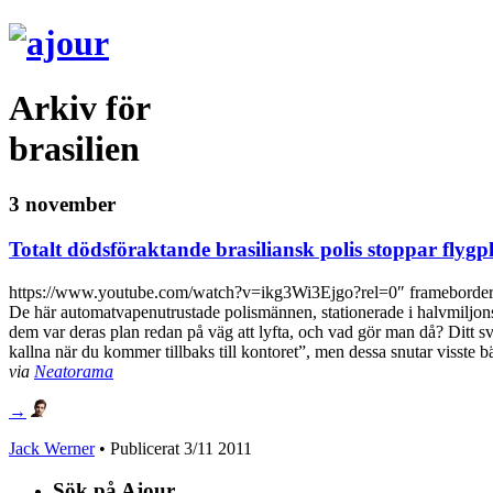
Arkiv för
brasilien
3 november
Totalt dödsföraktande brasiliansk polis stoppar flygp
https://www.youtube.com/watch?v=ikg3Wi3Ejgo?rel=0″ frameborde
De här automatvapenutrustade polismännen, stationerade i halvmiljo
dem var deras plan redan på väg att lyfta, och vad gör man då? Ditt sv
kallna när du kommer tillbaks till kontoret”, men dessa snutar visste 
via
Neatorama
→
Jack Werner
• Publicerat
3/11 2011
Sök på Ajour