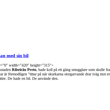
lan med sin bil
r=”0″ width=”420″ height=”315″>
nsstaden
Ribeirão Preto
, hade koll på ett gäng smugglare som skulle frak
ar är förmodligen ”tittar på när skurkarna storgarvande drar iväg mot e
bättre. De hade en bil. De använde den.