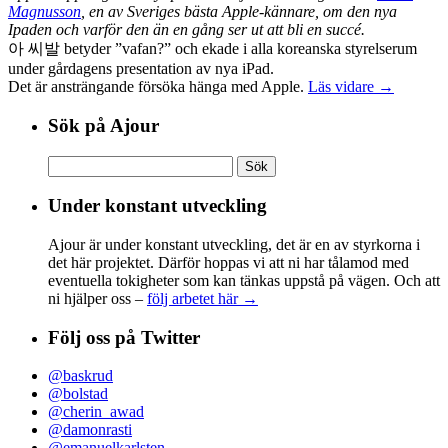
Magnusson
, en av Sveriges bästa Apple-kännare, om den nya
Ipaden och varför den än en gång ser ut att bli en succé.
아 씨발 betyder ”vafan?” och ekade i alla koreanska styrelserum
under gårdagens presentation av nya iPad.
Det är ansträngande försöka hänga med Apple.
Läs vidare →
Sök på Ajour
Sök
efter:
Under konstant utveckling
Ajour är under konstant utveckling, det är en av styrkorna i
det här projektet. Därför hoppas vi att ni har tålamod med
eventuella tokigheter som kan tänkas uppstå på vägen. Och att
ni hjälper oss –
följ arbetet här →
Följ oss på Twitter
@baskrud
@bolstad
@cherin_awad
@damonrasti
@emanuelkarlsten