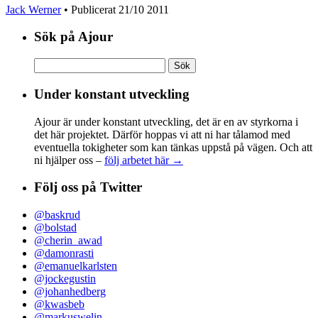
Jack Werner
• Publicerat
21/10 2011
Sök på Ajour
Sök
efter:
Under konstant utveckling
Ajour är under konstant utveckling, det är en av styrkorna i
det här projektet. Därför hoppas vi att ni har tålamod med
eventuella tokigheter som kan tänkas uppstå på vägen. Och att
ni hjälper oss –
följ arbetet här →
Följ oss på Twitter
@baskrud
@bolstad
@cherin_awad
@damonrasti
@emanuelkarlsten
@jockegustin
@johanhedberg
@kwasbeb
@markuswelin