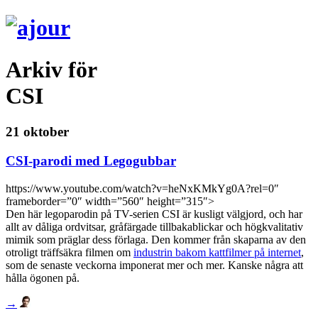
Arkiv för
CSI
21 oktober
CSI-parodi med Legogubbar
https://www.youtube.com/watch?v=heNxKMkYg0A?rel=0″
frameborder=”0″ width=”560″ height=”315″>
Den här legoparodin på TV-serien CSI är kusligt välgjord, och har
allt av dåliga ordvitsar, gråfärgade tillbakablickar och högkvalitativ
mimik som präglar dess förlaga. Den kommer från skaparna av den
otroligt träffsäkra filmen om
industrin bakom kattfilmer på internet
,
som de senaste veckorna imponerat mer och mer. Kanske några att
hålla ögonen på.
→