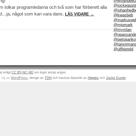
ng!
@emanuelka
@jockegusti
om tolkar programledarna och två som har förberett alla
@johanhedb
…ja, något som kan vara dans.
LÄS VIDARE →
@kwasbeb
@markuswel
@mjomark
@mymlan
@opassand
@petrajanko
@tanvirman
@ulfbjereld
at enligt
CC BY-NC-ND
om inget annat anges
 sig av
WordPress
, design av
TDH
och hackas löpande av
Hippies
och
Jocke Gustin