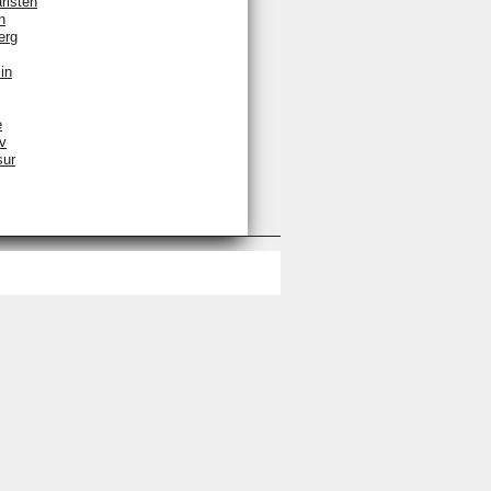
rlsten
n
erg
in
e
v
sur