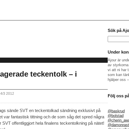
Sök på Aj
Sök
efter:
Under kons
Ajour är und
av styrkorna 
vi att ni ha
agerade teckentolk – i
som kan tänk
hjälper oss 
14/3 2012
Följ oss p
rdags sände SVT en teckentolkad sändning exklusivt på
@baskrud
@bolstad
. Det var fantastisk tittning och de som såg det spred några
@cherin_aw
VT offentliggjort hela finalens teckentolkning på nätet!
@damonrast