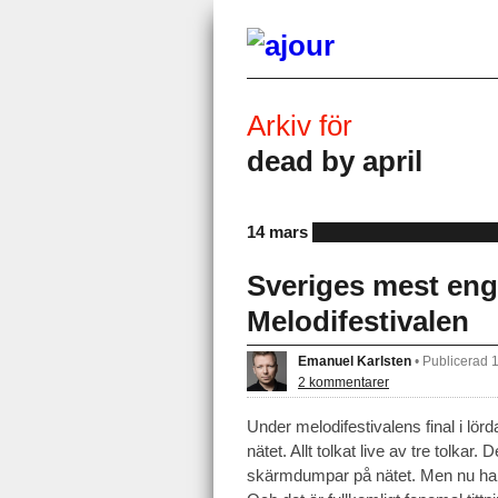
Arkiv för
dead by april
14 mars
Sveriges mest eng
Melodifestivalen
Emanuel Karlsten
•
Publicerad 
2 kommentarer
Under melodifestivalens final i lö
nätet. Allt tolkat live av tre tolkar
skärmdumpar på nätet. Men nu har S