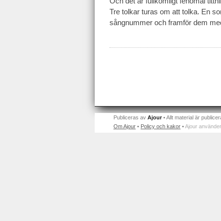
Och det är fullkomligt fenomal tittni
Tre tolkar turas om att tolka. En s
sångnummer och framför dem med
Publiceras av
Ajour
• Allt material är publicer
Om Ajour
•
Policy och kakor
•
Ajour använder