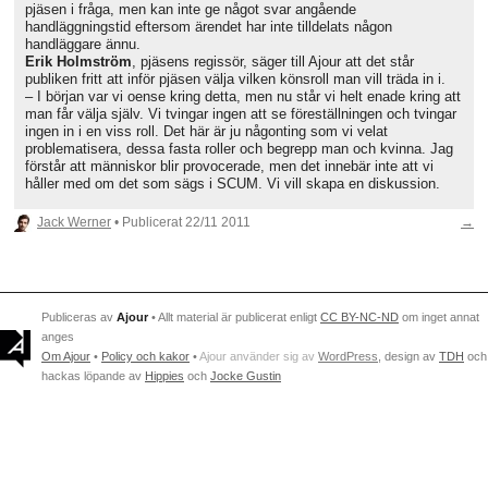
pjäsen i fråga, men kan inte ge något svar angående
handläggningstid eftersom ärendet har inte tilldelats någon
handläggare ännu.
Erik Holmström
, pjäsens regissör, säger till Ajour att det står
publiken fritt att inför pjäsen välja vilken könsroll man vill träda in i.
– I början var vi oense kring detta, men nu står vi helt enade kring att
man får välja själv. Vi tvingar ingen att se föreställningen och tvingar
ingen in i en viss roll. Det här är ju någonting som vi velat
problematisera, dessa fasta roller och begrepp man och kvinna. Jag
förstår att människor blir provocerade, men det innebär inte att vi
håller med om det som sägs i SCUM. Vi vill skapa en diskussion.
Jack Werner
• Publicerat
22/11 2011
→
Publiceras av
Ajour
• Allt material är publicerat enligt
CC BY-NC-ND
om inget annat
anges
Om Ajour
•
Policy och kakor
•
Ajour använder sig av
WordPress
, design av
TDH
och
hackas löpande av
Hippies
och
Jocke Gustin