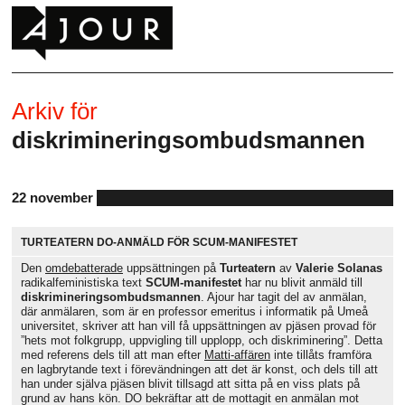
Arkiv för
diskrimineringsombudsmannen
22 november
TURTEATERN DO-ANMÄLD FÖR SCUM-MANIFESTET
Den
omdebatterade
uppsättningen på
Turteatern
av
Valerie Solanas
radikalfeministiska text
SCUM-manifestet
har nu blivit anmäld till
diskrimineringsombudsmannen
. Ajour har tagit del av anmälan,
där anmälaren, som är en professor emeritus i informatik på Umeå
universitet, skriver att han vill få uppsättningen av pjäsen provad för
”hets mot folkgrupp, uppvigling till upplopp, och diskriminering”. Detta
med referens dels till att man efter
Matti-affären
inte tillåts framföra
en lagbrytande text i förevändningen att det är konst, och dels till att
han under själva pjäsen blivit tillsagd att sitta på en viss plats på
grund av hans kön. DO bekräftar att de mottagit en anmälan mot