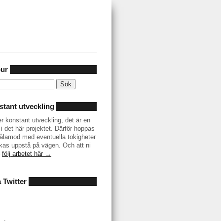
our
tant utveckling
er konstant utveckling, det är en
i det här projektet. Därför hoppas
r tålamod med eventuella tokigheter
as uppstå på vägen. Och att ni
–
följ arbetet här →
å Twitter