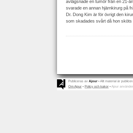
avlägsnade en tumör från en 21-år
svarade en annan hjärnkirurg på frå
Dr. Dong Kim är för övrigt den k
som skadades svårt då hon sköts 
Publiceras av
Ajour
• Allt material är publicer
Om Ajour
•
Policy och kakor
•
Ajour använder