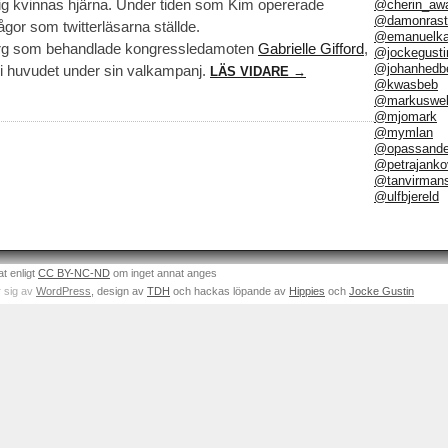
ig kvinnas hjärna. Under tiden som Kim opererade
@cherin_aw
@damonrast
gor som twitterläsarna ställde.
@emanuelka
irurg som behandlade kongressledamoten
Gabrielle Gifford
,
@jockegusti
@johanhedb
i huvudet under sin valkampanj.
LÄS VIDARE →
@kwasbeb
@markuswel
@mjomark
@mymlan
@opassand
@petrajanko
@tanvirman
@ulfbjereld
at enligt
CC BY-NC-ND
om inget annat anges
 sig av
WordPress
, design av
TDH
och hackas löpande av
Hippies
och
Jocke Gustin