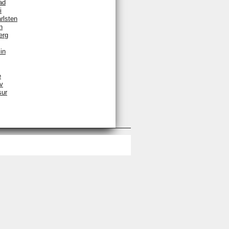
ad
i
rlsten
n
erg
in
e
v
sur