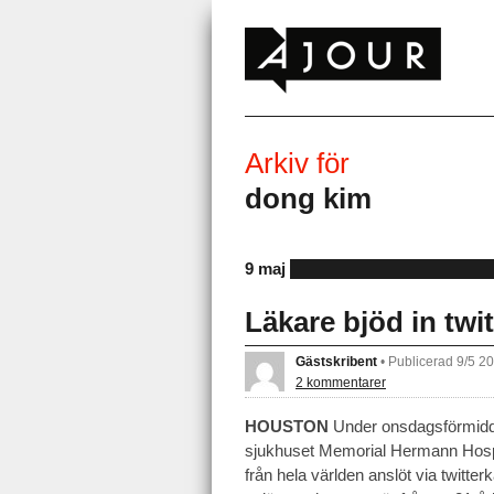
Arkiv för
dong kim
9 maj
Läkare bjöd in twi
Gästskribent
•
Publicerad 9/5 2
2 kommentarer
HOUSTON
Under onsdagsförmidda
sjukhuset Memorial Hermann Hosp
från hela världen anslöt via twitte