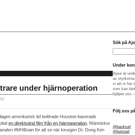
Sök på Aj
Sök
efter:
Under kons
Ajour är und
av styrkorna 
vi att ni ha
ttrare under hjärnoperation
som kan tänk
hjälper oss 
012
Följ oss p
gen amerikansk tid twittrade Houston-baserade
ital
en direktsänd film från en hjärnoperation
. Människor
@baskrud
rkanalen #MHBrain för att se när kirurgen Dr. Dong Kim
@bolstad