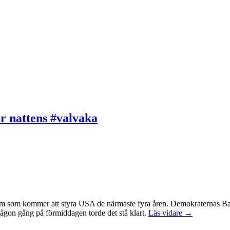
ör nattens #valvaka
en: Vem som kommer att styra USA de närmaste fyra åren. Demokraternas
någon gång på förmiddagen torde det stå klart.
Läs vidare →