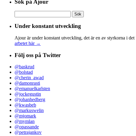
Sök på Ajour
Sök
efter:
Under konstant utveckling
Ajour är under konstant utveckling, det är en av styrkorna i det
arbetet här →
Följ oss på Twitter
@baskrud
@bolstad
@cherin_awad
@damonrasti
@emanuelkarlsten
@jockegustin
@johanhedberg
@kwasbeb
@markuswelin
@mjomark
@mymlan
@opassande
@petrajankov