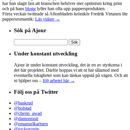
har han slagit fast att branschen behöver mer optimism kring print
och på hans
blogg
lyfter han ofta upp pappersprodukten.
Förra veckan twittrade så Aftonbladets krönikör Fredrik Virtanen lite
pappersromantik:
Läs vidare →
Sök på Ajour
Sök
efter:
Under konstant utveckling
Ajour är under konstant utveckling, det är en av styrkorna i
det här projektet. Därför hoppas vi att ni har tålamod med
eventuella tokigheter som kan tänkas uppstå på vägen. Och att
ni hjälper oss –
följ arbetet här →
Följ oss på Twitter
@baskrud
@bolstad
@cherin_awad
@damonrasti
@emanuelkarlsten
@jockegustin