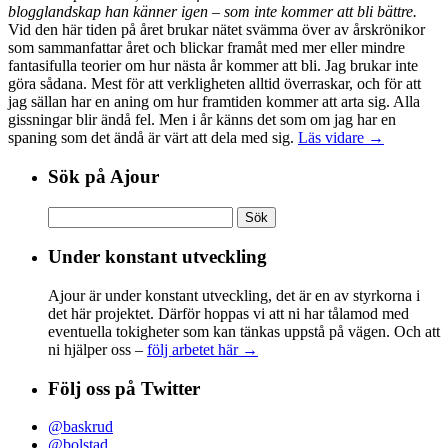
blogglandskap han känner igen – som inte kommer att bli bättre.
Vid den här tiden på året brukar nätet svämma över av årskrönikor
som sammanfattar året och blickar framåt med mer eller mindre
fantasifulla teorier om hur nästa år kommer att bli. Jag brukar inte
göra sådana. Mest för att verkligheten alltid överraskar, och för att
jag sällan har en aning om hur framtiden kommer att arta sig. Alla
gissningar blir ändå fel. Men i år känns det som om jag har en
spaning som det ändå är värt att dela med sig.
Läs vidare →
Sök på Ajour
Sök
efter:
Under konstant utveckling
Ajour är under konstant utveckling, det är en av styrkorna i
det här projektet. Därför hoppas vi att ni har tålamod med
eventuella tokigheter som kan tänkas uppstå på vägen. Och att
ni hjälper oss –
följ arbetet här →
Följ oss på Twitter
@baskrud
@bolstad