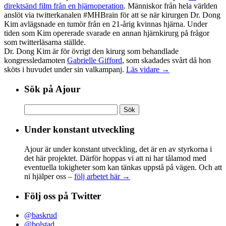
direktsänd film från en hjärnoperation
. Människor från hela världen
anslöt via twitterkanalen #MHBrain för att se när kirurgen Dr. Dong
Kim avlägsnade en tumör från en 21-årig kvinnas hjärna. Under
tiden som Kim opererade svarade en annan hjärnkirurg på frågor
som twitterläsarna ställde.
Dr. Dong Kim är för övrigt den kirurg som behandlade
kongressledamoten
Gabrielle Gifford
, som skadades svårt då hon
sköts i huvudet under sin valkampanj.
Läs vidare →
Sök på Ajour
Sök
efter:
Under konstant utveckling
Ajour är under konstant utveckling, det är en av styrkorna i
det här projektet. Därför hoppas vi att ni har tålamod med
eventuella tokigheter som kan tänkas uppstå på vägen. Och att
ni hjälper oss –
följ arbetet här →
Följ oss på Twitter
@baskrud
@bolstad