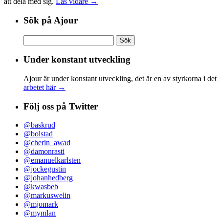
att dela med sig.
Läs vidare →
Sök på Ajour
Sök
efter:
Under konstant utveckling
Ajour är under konstant utveckling, det är en av styrkorna i det
arbetet här →
Följ oss på Twitter
@baskrud
@bolstad
@cherin_awad
@damonrasti
@emanuelkarlsten
@jockegustin
@johanhedberg
@kwasbeb
@markuswelin
@mjomark
@mymlan