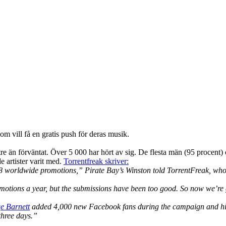
 som vill få en gratis push för deras musik.
ättre än förväntat. Över 5 000 har hört av sig. De flesta män (95 procent
e artister varit med.
Torrentfreak skriver:
 worldwide promotions,” Pirate Bay’s Winston told TorrentFreak, who a
omotions a year, but the submissions have been too good. So now we’
e Barnett
added 4,000 new Facebook fans during the campaign and his
 three days.”