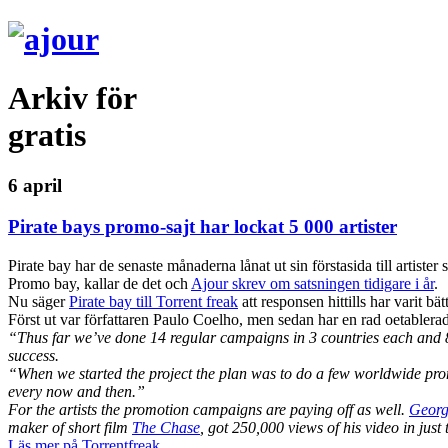
Arkiv för
gratis
6 april
Pirate bays promo-sajt har lockat 5 000 artister
Pirate bay har de senaste månaderna lånat ut sin förstasida till artister
Promo bay, kallar de det och
Ajour skrev om satsningen tidigare i år
.
Nu säger
Pirate bay till Torrent freak
att responsen hittills har varit b
Först ut var författaren Paulo Coelho, men sedan har en rad oetablerad
“Thus far we’ve done 14 regular campaigns in 3 countries each and 8
success.
“When we started the project the plan was to do a few worldwide pr
every now and then.”
For the artists the promotion campaigns are paying off as well.
Georg
maker of short film
The Chase
, got 250,000 views of his video in just
Läs mer på Torrentfreak