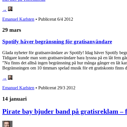
→
Emanuel Karlsten
• Publicerat
6/4 2012
29 mars
Spotify häver begränsning för gratisanvändare
Glada nyheter för gratisanvändare av Spotify! Idag häver Spotify beg
Tidigare kunde man som gratisanvändare bara lyssna på en låt fem gån
”Nu finns det alltså ingen begränsning på hur många gånger en låt kan s
Begränsningen om 10 timmars spelad musik för ett gratiskonto finns d
→
Emanuel Karlsten
• Publicerat
29/3 2012
14 januari
Pirate bay bjuder band på gratisreklam – 