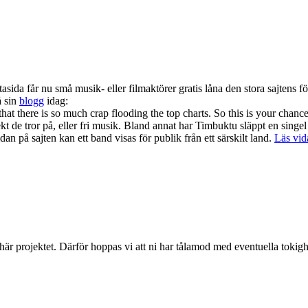
tasida får nu små musik- eller filmaktörer gratis låna den stora sajtens fö
å sin
blogg
idag:
hat there is so much crap flooding the top charts. So this is your chanc
jekt de tror på, eller fri musik. Bland annat har Timbuktu släppt en singe
idan på sajten kan ett band visas för publik från ett särskilt land.
Läs vi
 här projektet. Därför hoppas vi att ni har tålamod med eventuella toki