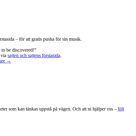
rstasida – för att gratis pusha för sin musik.
e to be discovered!”
l via
sajten och sajtens förstasida
.
dare →
gheter som kan tänkas uppstå på vägen. Och att ni hjälper oss –
följ