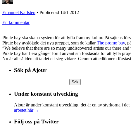
Emanuel Karlsten
•
Publicerad 14/1 2012
En kommentar
Pirate bay ska skapa system för att lyfta fram ny kultur. På sajtens förs
Pirate bay avslöjade det nya greppet, som de kallar
The promo bay
, p
”We believe that there are so many undiscovered artists our there and t
Pirate bay har flera gånger förut använt sin förstasida för att lyfta pro
Nu är alltså idén att ta det ett steg vidare. Genom att editionera förstas
Sök på Ajour
Sök
efter:
Under konstant utveckling
Ajour är under konstant utveckling, det är en av styrkorna i det
arbetet här →
Följ oss på Twitter