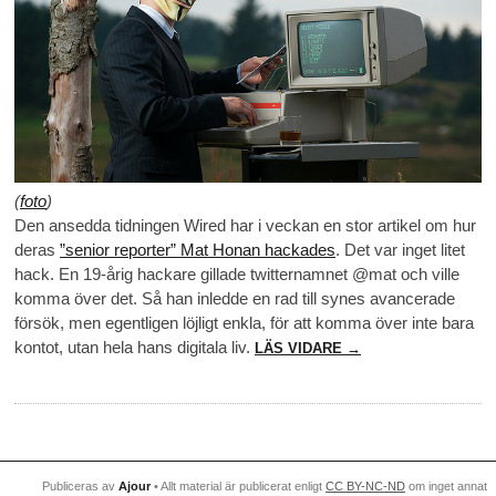
(
foto
)
Den ansedda tidningen Wired har i veckan en stor artikel om hur
deras
”senior reporter” Mat Honan hackades
. Det var inget litet
hack. En 19-årig hackare gillade twitternamnet @mat och ville
komma över det. Så han inledde en rad till synes avancerade
försök, men egentligen löjligt enkla, för att komma över inte bara
kontot, utan hela hans digitala liv.
LÄS VIDARE →
Publiceras av
Ajour
• Allt material är publicerat enligt
CC BY-NC-ND
om inget annat