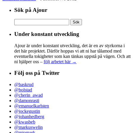
Sök på Ajour
Sök
efter:
Under konstant utveckling
Ajour är under konstant utveckling, det är en av styrkorna i
det här projektet. Därför hoppas vi att ni har tålamod med
eventuella tokigheter som kan tänkas uppstå på vägen. Och att
ni hjälper oss –
följ arbetet här →
Följ oss på Twitter
@baskrud
@bolstad
@cherin_awad
@damonrasti
@emanuelkarlsten
@jockegustin
@johanhedberg
@kwasbeb
@markuswelin
@mjomark