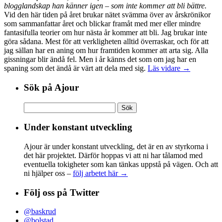
blogglandskap han känner igen – som inte kommer att bli bättre.
Vid den här tiden på året brukar nätet svämma över av årskrönikor
som sammanfattar året och blickar framåt med mer eller mindre
fantasifulla teorier om hur nästa år kommer att bli. Jag brukar inte
göra sådana. Mest för att verkligheten alltid överraskar, och för att
jag sällan har en aning om hur framtiden kommer att arta sig. Alla
gissningar blir ändå fel. Men i år känns det som om jag har en
spaning som det ändå är värt att dela med sig.
Läs vidare →
Sök på Ajour
Sök
efter:
Under konstant utveckling
Ajour är under konstant utveckling, det är en av styrkorna i
det här projektet. Därför hoppas vi att ni har tålamod med
eventuella tokigheter som kan tänkas uppstå på vägen. Och att
ni hjälper oss –
följ arbetet här →
Följ oss på Twitter
@baskrud
@bolstad