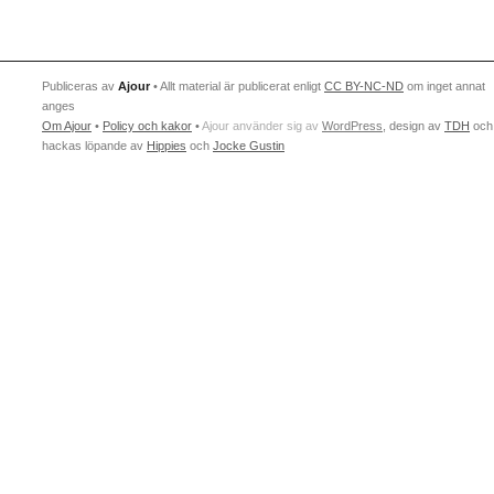
Publiceras av
Ajour
• Allt material är publicerat enligt
CC BY-NC-ND
om inget annat
anges
Om Ajour
•
Policy och kakor
•
Ajour använder sig av
WordPress
, design av
TDH
och
hackas löpande av
Hippies
och
Jocke Gustin