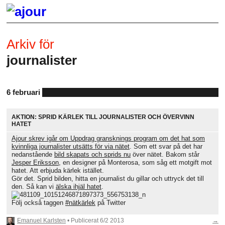
Arkiv för
journalister
6 februari
AKTION: SPRID KÄRLEK TILL JOURNALISTER OCH ÖVERVINN
HATET
Ajour skrev igår om Uppdrag gransknings program om det hat som
kvinnliga journalister utsätts för via nätet
. Som ett svar på det har
nedanstående
bild skapats och sprids nu
över nätet. Bakom står
Jesper Eriksson
, en designer på Monterosa, som såg ett motgift mot
hatet. Att erbjuda kärlek istället.
Gör det. Sprid bilden, hitta en journalist du gillar och uttryck det till
den. Så kan vi
älska ihjäl hatet
.
Följ också taggen
#nätkärlek
på Twitter
Emanuel Karlsten
• Publicerat
6/2 2013
→