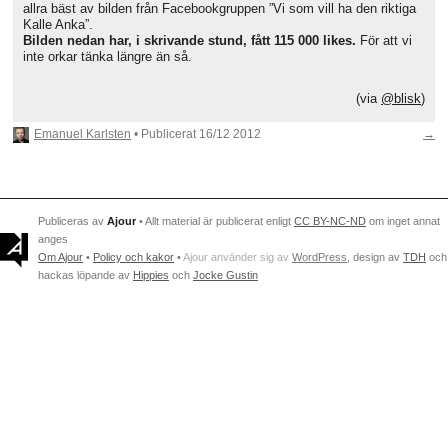
allra bäst av bilden från Facebookgruppen ”Vi som vill ha den riktiga
Kalle Anka”.
Bilden nedan har, i skrivande stund, fått 115 000 likes.
För att vi
inte orkar tänka längre än så.
(via
@blisk
)
Emanuel Karlsten
• Publicerat
16/12 2012
→
Publiceras av
Ajour
• Allt material är publicerat enligt
CC BY-NC-ND
om inget annat
anges
Om Ajour
•
Policy och kakor
•
Ajour använder sig av
WordPress
, design av
TDH
och
hackas löpande av
Hippies
och
Jocke Gustin