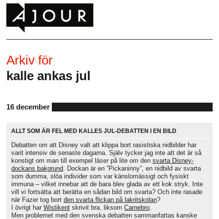
Arkiv för
kalle ankas jul
16 december
ALLT SOM ÄR FEL MED KALLES JUL-DEBATTEN I EN BILD
Debatten om att Disney valt att klippa bort rasistiska nidbilder har
varit intensiv de senaste dagarna. Själv tycker jag inte att det är så
konstigt om man till exempel läser på lite om den
svarta Disney-
dockans bakgrund
. Dockan är en ”Pickaninny”, en nidbild av svarta
som dumma, slöa individer som var känslomässigt och fysiskt
immuna – vilket innebar att de bara blev glada av ett kok stryk. Inte
vill vi fortsätta att berätta en sådan bild om svarta? Och inte rasade
när Fazer tog bort
den svarta flickan på lakritskolan
?
I övrigt har
Wistikent
skrivit bra, liksom
Carnebro
.
Men problemet med den svenska debatten sammanfattas kanske