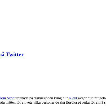
på Twitter
Tom Scott
tröttnade på diskussionen kring hur
Klout
avgör hur inflytels
nda måtten för att veta vilka personer de ska försöka påverka för att få 