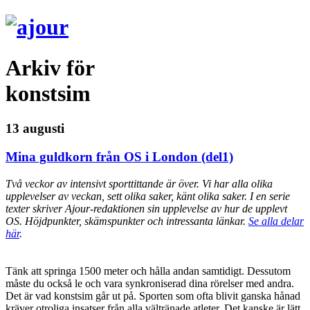
Arkiv för
konstsim
13 augusti
Mina guldkorn från OS i London (del1)
Två veckor av intensivt sporttittande är över. Vi har alla olika
upplevelser av veckan, sett olika saker, känt olika saker. I en serie
texter skriver Ajour-redaktionen sin upplevelse av hur de upplevt
OS. Höjdpunkter, skämspunkter och intressanta länkar.
Se alla delar
här
.
Tänk att springa 1500 meter och hålla andan samtidigt. Dessutom
måste du också le och vara synkroniserad dina rörelser med andra.
Det är vad konstsim går ut på. Sporten som ofta blivit ganska hånad
kräver otroliga insatser från alla vältränade atleter. Det kanske är lätt