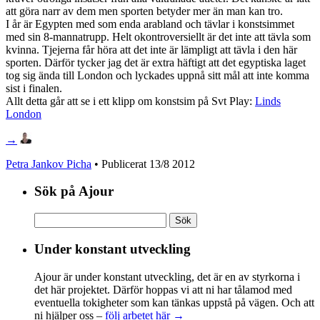
att göra narr av dem men sporten betyder mer än man kan tro.
I år är Egypten med som enda arabland och tävlar i konstsimmet
med sin 8-mannatrupp. Helt okontroversiellt är det inte att tävla som
kvinna. Tjejerna får höra att det inte är lämpligt att tävla i den här
sporten. Därför tycker jag det är extra häftigt att det egyptiska laget
tog sig ända till London och lyckades uppnå sitt mål att inte komma
sist i finalen.
Allt detta går att se i ett klipp om konstsim på Svt Play:
Linds
London
→
Petra Jankov Picha
• Publicerat
13/8 2012
Sök på Ajour
Sök
efter:
Under konstant utveckling
Ajour är under konstant utveckling, det är en av styrkorna i
det här projektet. Därför hoppas vi att ni har tålamod med
eventuella tokigheter som kan tänkas uppstå på vägen. Och att
ni hjälper oss –
följ arbetet här →