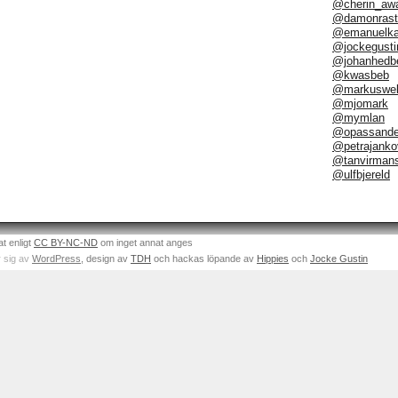
@cherin_aw
@damonrast
@emanuelka
@jockegusti
@johanhedb
@kwasbeb
@markuswel
@mjomark
@mymlan
@opassand
@petrajanko
@tanvirman
@ulfbjereld
at enligt
CC BY-NC-ND
om inget annat anges
 sig av
WordPress
, design av
TDH
och hackas löpande av
Hippies
och
Jocke Gustin