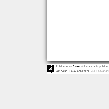
Publiceras av
Ajour
• Allt material är publicer
Om Ajour
•
Policy och kakor
•
Ajour använder