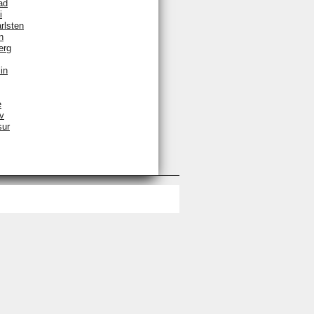
ad
i
rlsten
n
erg
in
e
v
sur