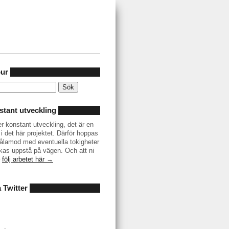
our
tant utveckling
er konstant utveckling, det är en
i det här projektet. Därför hoppas
r tålamod med eventuella tokigheter
as uppstå på vägen. Och att ni
–
följ arbetet här →
å Twitter