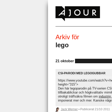
Arkiv för
lego
21 oktober
CSI-PARODI MED LEGOGUBBAR
https://www.youtube.com/watch?v=h
height=”315″>
Den här legoparodin på TV-serien CSI ä
tillbakablickar och högkvalitativ mi
otroligt träffsäkra filmen om
industrin
imponerat mer och mer. Kanske några
Jack Werner
• Publicerat
21/10 2011