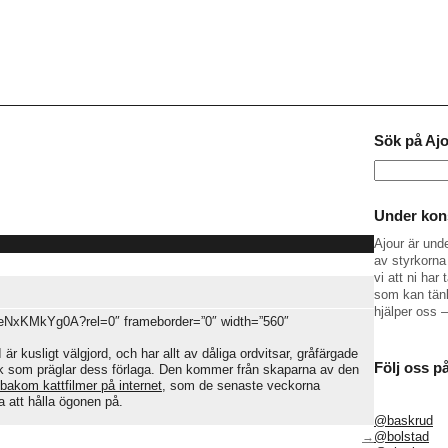
Sök på Aj
Sök
efter:
Under kons
Ajour är und
av styrkorna 
vi att ni ha
som kan tänk
hjälper oss 
eNxKMkYg0A?rel=0″ frameborder=”0″ width=”560″
r kusligt välgjord, och har allt av dåliga ordvitsar, gråfärgade
Följ oss p
mik som präglar dess förlaga. Den kommer från skaparna av den
 bakom kattfilmer på internet
, som de senaste veckorna
 att hålla ögonen på.
@baskrud
@bolstad
→