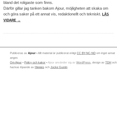
bland det roligaste som finns.
Därför gillar jag tanken bakom Ajour, möjligheten att skaka om
och göra saker på ett annat vis, redaktionellt och tekniskt.
LÄS
VIDARE →
Publiceras av
Ajour
• Allt material är publicerat enligt
CC BY-NC-ND
om inget annat
anges
Om Ajour
•
Policy och kakor
•
Ajour använder sig av
WordPress
, design av
TDH
och
hackas löpande av
Hippies
och
Jocke Gustin