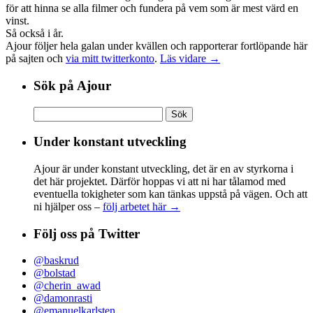
för att hinna se alla filmer och fundera på vem som är mest värd en
vinst.
Så också i år.
Ajour följer hela galan under kvällen och rapporterar fortlöpande här
på sajten och
via mitt twitterkonto
.
Läs vidare →
Sök på Ajour
Sök
efter:
Under konstant utveckling
Ajour är under konstant utveckling, det är en av styrkorna i
det här projektet. Därför hoppas vi att ni har tålamod med
eventuella tokigheter som kan tänkas uppstå på vägen. Och att
ni hjälper oss –
följ arbetet här →
Följ oss på Twitter
@baskrud
@bolstad
@cherin_awad
@damonrasti
@emanuelkarlsten