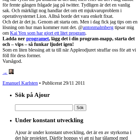
för femte gången frågade jag på twitter. Tydligen är det en vanlig
sak. Och märkligt nog handlar det om ett mjukvaruproblem i
operativsystemet Lion. Alltså borde det vara enkelt fixat.
Och det är det ju. Genom att starta om. Men i dag fick jag tips om en
lösning om hur man kommer runt det. @
antonmalmberg
tipsar mig
om
Kai Yen som har gjort ett litet program
.
Ladda ner
programet
, lägg det i din program-mapp, starta det
och – vips – så funkar ljudet igen!
Som en liten blessing att ta till när Appleodjuret straffar oss för att vi
föll för dess former.
Varsågod.
→
Emanuel Karlsten
• Publicerat
29/11 2011
Sök på Ajour
Sök
efter:
Under konstant utveckling
Ajour är under konstant utveckling, det är en av styrkorna i
det här projektet. Därför hoppas vi att ni har tålamod med