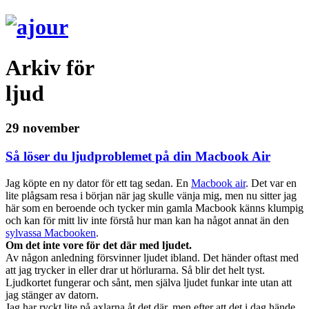
Arkiv för
ljud
29 november
Så löser du ljudproblemet på din Macbook Air
Jag köpte en ny dator för ett tag sedan. En
Macbook air
. Det var en
lite plågsam resa i början när jag skulle vänja mig, men nu sitter jag
här som en beroende och tycker min gamla Macbook känns klumpig
och kan för mitt liv inte förstå hur man kan ha något annat än den
sylvassa Macbooken
.
Om det inte vore för det där med ljudet.
Av någon anledning försvinner ljudet ibland. Det händer oftast med
att jag trycker in eller drar ut hörlurarna. Så blir det helt tyst.
Ljudkortet fungerar och sånt, men själva ljudet funkar inte utan att
jag stänger av datorn.
Jag har ryckt lite på axlarna åt det där, men efter att det i dag hände