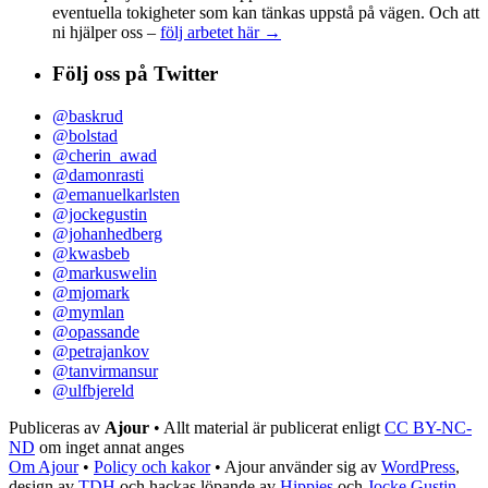
eventuella tokigheter som kan tänkas uppstå på vägen. Och att
ni hjälper oss –
följ arbetet här →
Följ oss på Twitter
@baskrud
@bolstad
@cherin_awad
@damonrasti
@emanuelkarlsten
@jockegustin
@johanhedberg
@kwasbeb
@markuswelin
@mjomark
@mymlan
@opassande
@petrajankov
@tanvirmansur
@ulfbjereld
Publiceras av
Ajour
• Allt material är publicerat enligt
CC BY-NC-
ND
om inget annat anges
Om Ajour
•
Policy och kakor
•
Ajour använder sig av
WordPress
,
design av
TDH
och hackas löpande av
Hippies
och
Jocke Gustin