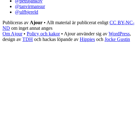
@petrajankov
@tanvirmansur
@ulfbjereld
Publiceras av
Ajour
• Allt material är publicerat enligt
CC BY-NC-
ND
om inget annat anges
Om Ajour
•
Policy och kakor
•
Ajour använder sig av
WordPress
,
design av
TDH
och hackas löpande av
Hippies
och
Jocke Gustin