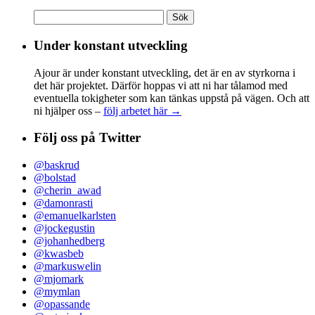
Sök
efter:
Under konstant utveckling
Ajour är under konstant utveckling, det är en av styrkorna i
det här projektet. Därför hoppas vi att ni har tålamod med
eventuella tokigheter som kan tänkas uppstå på vägen. Och att
ni hjälper oss –
följ arbetet här →
Följ oss på Twitter
@baskrud
@bolstad
@cherin_awad
@damonrasti
@emanuelkarlsten
@jockegustin
@johanhedberg
@kwasbeb
@markuswelin
@mjomark
@mymlan
@opassande