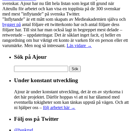
svenskar. Ajour har nu fått hela listan som legat till grund när
Aiteullu för arbetet och kan visa en topplista på de 300 svenskar
med mest ”inflytande” på svenska Twitter.
”Inflytande” är ett mått som skapats av Medieakademien själva och
bygger på
antal följare ett twitterkonto har och antal följare dess
följare har. Till sist har man också lagt in begreppet mest delade –
retweetade – uppdateringar. Det är såklart inget facit, ej heller en
rangordning om hur viktigt ett konto är varken för en person eller ett
varumärke. Men nog så intressant.
Läs vidare →
Sök på Ajour
Sök
efter:
Under konstant utveckling
Ajour är under konstant utveckling, det är en av styrkorna i
det här projektet. Därför hoppas vi att ni har tålamod med
eventuella tokigheter som kan tänkas uppstå på vägen. Och att
ni hjälper oss –
följ arbetet här →
Följ oss på Twitter
@baskrud