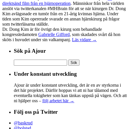
direktsänd film från en hjärnoperation
. Människor från hela världen
anslöt via twitterkanalen #MHBrain för att se när kirurgen Dr. Dong
Kim avlägsnade en tumör från en 21-årig kvinnas hjärna. Under
tiden som Kim opererade svarade en annan hjärnkirurg på frågor
som twitterläsarna ställde.
Dr. Dong Kim är för övrigt den kirurg som behandlade
kongressledamoten
Gabrielle Gifford
, som skadades svårt då hon
sköts i huvudet under sin valkampanj.
Läs vidare →
Sök på Ajour
Sök
efter:
Under konstant utveckling
Ajour är under konstant utveckling, det är en av styrkorna i
det här projektet. Därför hoppas vi att ni har tålamod med
eventuella tokigheter som kan tänkas uppstå på vägen. Och att
ni hjälper oss –
följ arbetet här →
Följ oss på Twitter
@baskrud
@bolstad