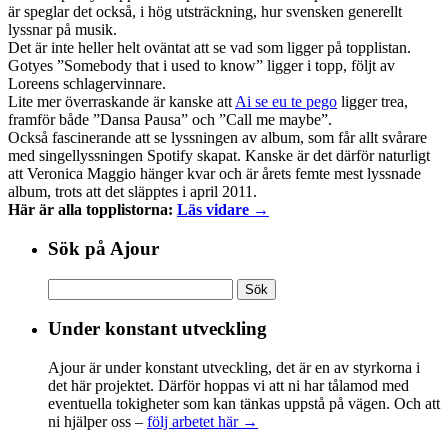
är speglar det också, i hög utsträckning, hur svensken generellt
lyssnar på musik.
Det är inte heller helt oväntat att se vad som ligger på topplistan.
Gotyes ”Somebody that i used to know” ligger i topp, följt av
Loreens schlagervinnare.
Lite mer överraskande är kanske att
Ai se eu te pego
ligger trea,
framför både ”Dansa Pausa” och ”Call me maybe”.
Också fascinerande att se lyssningen av album, som får allt svårare
med singellyssningen Spotify skapat. Kanske är det därför naturligt
att Veronica Maggio hänger kvar och är årets femte mest lyssnade
album, trots att det släpptes i april 2011.
Här är alla topplistorna:
Läs vidare →
Sök på Ajour
Sök
efter:
Under konstant utveckling
Ajour är under konstant utveckling, det är en av styrkorna i
det här projektet. Därför hoppas vi att ni har tålamod med
eventuella tokigheter som kan tänkas uppstå på vägen. Och att
ni hjälper oss –
följ arbetet här →